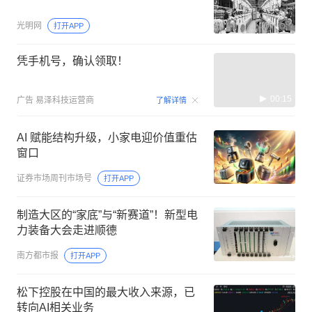
光明网
打开APP
凭手机号，确认领取！
00:15
广告
易泽科技运营商
了解详情
AI 赋能结构升级，小家电迎价值重估
窗口
证券市场周刊市场号
打开APP
制造大区的“家底”与“新赛道”！新型电
力装备大会走进顺德
南方都市报
打开APP
松下控股在中国的最大收入来源，已
转向AI相关业务