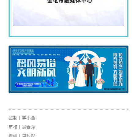
监制丨李小燕
审核丨吴春萍
责编丨周映彤