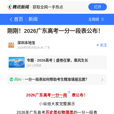
· 获取全网一手热点
打开
首页
新闻
无障碍
刚刚！2026广东高考一分一段表公布！
深圳本地宝
关注
2026年6月25日18:36
广东
专题
·
2026高考丨盛卷在掌，乘风生长
255.3万
阅读
问AI
·
一分一段表如何帮助考生精准填报志愿？
2026广东高考
一分一段
表公布！
小编
给大家完整展示
2026年广东高考
历史类
和
物理类
的一分一段表