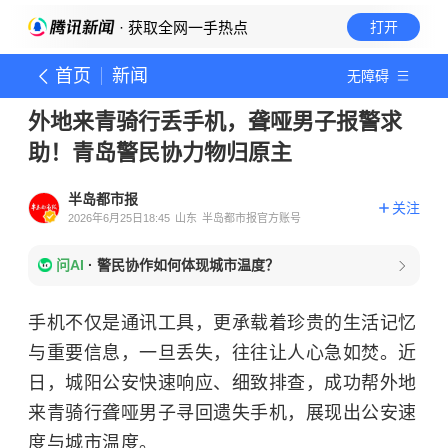
· 获取全网一手热点
打开
首页
新闻
无障碍
外地来青骑行丢手机，聋哑男子报警求
助！青岛警民协力物归原主
半岛都市报
关注
2026年6月25日18:45
山东
半岛都市报官方账号
问AI
·
警民协作如何体现城市温度？
手机不仅是通讯工具，更承载着珍贵的生活记忆
与重要信息，一旦丢失，往往让人心急如焚。近
日，城阳公安快速响应、细致排查，成功帮外地
来青骑行聋哑男子寻回遗失手机，展现出公安速
度与城市温度。