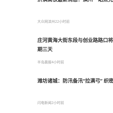
大众网滨州
22小时前
庄河黄海大街东段与创业路路口将
期三天
半岛晨报
4小时前
潍坊诸城：防汛备汛“拉满弓” 织
闪电新闻
2小时前