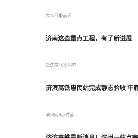
大众日报
前天
济南这些重点工程，有了新进展
爱济南
10小时前
济滨高铁惠民站完成静态验收 年
滨州网
3小时前
济滨高铁最新消息！滨州一站点完