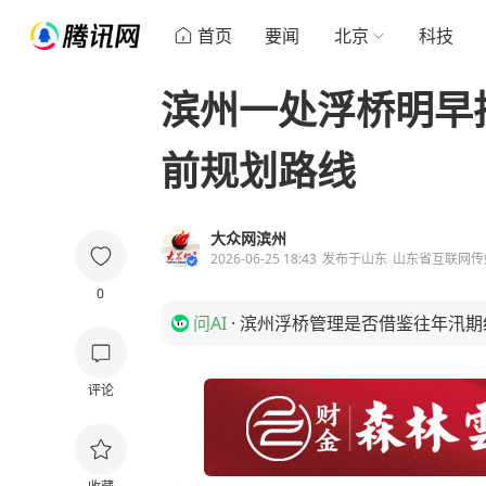
首页
要闻
北京
科技
滨州一处浮桥明早
前规划路线
大众网滨州
2026-06-25 18:43
发布于
山东
山东省互联网传
0
问AI
·
滨州浮桥管理是否借鉴往年汛期
评论