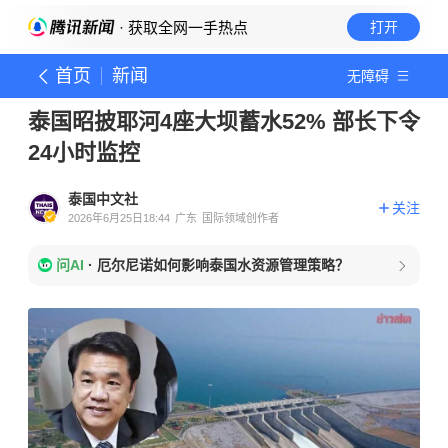
· 获取全网一手热点
打开
首页
新闻
无障碍
泰国昭披耶河4座大坝蓄水52% 部长下令
24小时监控
泰国中文社
关注
2026年6月25日18:44
广东
国际领域创作者
问AI
·
厄尔尼诺如何影响泰国水资源管理策略？