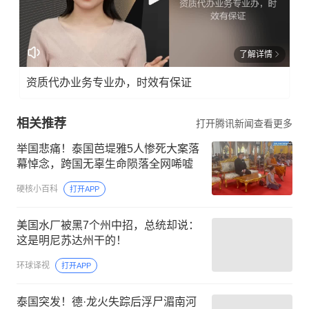
了解详情
资质代办业务专业办，时效有保证
相关推荐
打开腾讯新闻查看更多
举国悲痛！泰国芭堤雅5人惨死大案落
幕悼念，跨国无辜生命陨落全网唏嘘
硬核小百科
打开APP
美国水厂被黑7个州中招，总统却说：
这是明尼苏达州干的！
环球译视
打开APP
泰国突发！德·龙火失踪后浮尸湄南河