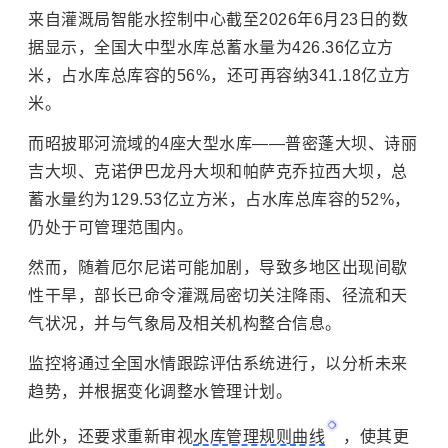
来自灌溉局智能水控制中心截至2026年6月23日的数
据显示，全国大中型水库总蓄水量为426.36亿立方
米，占水库总库容的56%，还可再容纳341.18亿立方
米。
而昭披耶河流域的4座大型水库——普密蓬大坝、诗丽
吉大坝、克诺伊巴龙丹大坝和帕萨克乔拉西大坝，总
蓄水量约为129.53亿立方米，占水库总库容的52%，
仍处于可管理范围内。
然而，随着厄尔尼诺可能加剧，导致多地区出现间歇
性干旱，部长已命令灌溉局密切关注降雨、径流和天
气状况，并与气象局及相关机构整合信息。
监控将通过全国水情跟踪评估系统进行，以分析未来
趋势，并根据变化调整水管理计划。
此外，还要求重新审视
水库管理规则曲线
，使其更