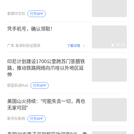
泰国中文社
打开APP
凭手机号，确认领取！
00:15
广告
易泽科技运营商
了解详情
印尼计划建设1700公里跨苏门答腊铁
路，推动铁路网络向爪哇以外地区延
伸
蔚蓝轨迹Rail
打开APP
美国山火持续：“可能失去一切，再也
无家可回”
新华社新闻
打开APP