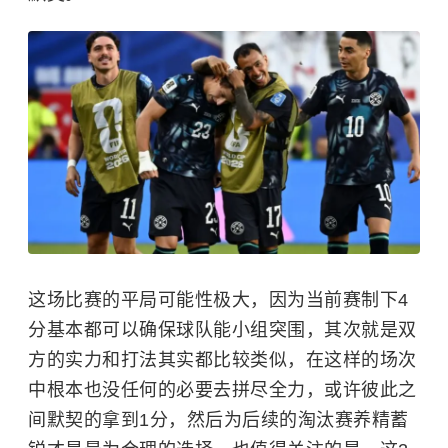
这场比赛的平局可能性极大，因为当前赛制下4
分基本都可以确保球队能小组突围，其次就是双
方的实力和打法其实都比较类似，在这样的场次
中根本也没任何的必要去拼尽全力，或许彼此之
间默契的拿到1分，然后为后续的淘汰赛养精蓄