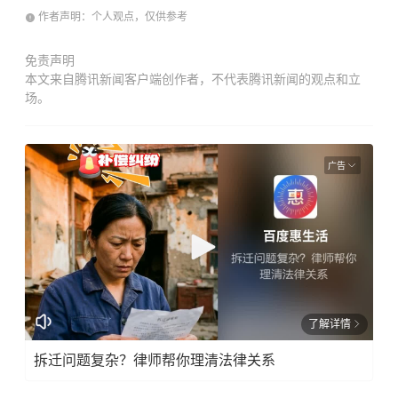
作者声明：个人观点，仅供参考
免责声明
本文来自腾讯新闻客户端创作者，不代表腾讯新闻的观点和立
场。
广告
了解详情
拆迁问题复杂？律师帮你理清法律关系