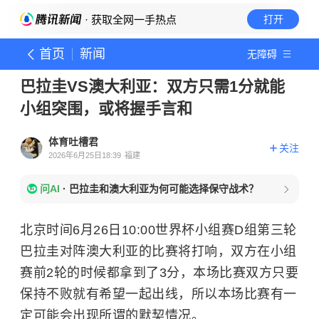
· 获取全网一手热点
打开
首页
新闻
无障碍
巴拉圭VS澳大利亚：双方只需1分就能
小组突围，或将握手言和
体育吐槽君
关注
2026年6月25日18:39
福建
问AI
·
巴拉圭和澳大利亚为何可能选择保守战术？
北京时间6月26日10:00世界杯小组赛D组第三轮
巴拉圭对阵澳大利亚的比赛将打响，双方在小组
赛前2轮的时候都拿到了3分，本场比赛双方只要
保持不败就有希望一起出线，所以本场比赛有一
定可能会出现所谓的默契情况。