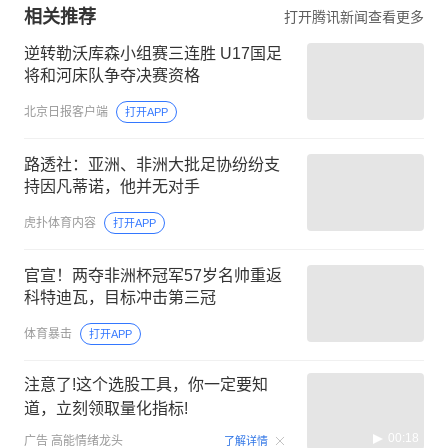
相关推荐
打开腾讯新闻查看更多
逆转勒沃库森小组赛三连胜 U17国足
将和河床队争夺决赛资格
北京日报客户端
打开APP
路透社：亚洲、非洲大批足协纷纷支
持因凡蒂诺，他并无对手
虎扑体育内容
打开APP
官宣！两夺非洲杯冠军57岁名帅重返
科特迪瓦，目标冲击第三冠
体育暴击
打开APP
注意了!这个选股工具，你一定要知
道，立刻领取量化指标!
00:18
广告
高能情绪龙头
了解详情