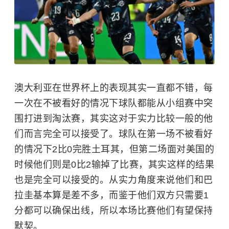
澳大利亚在世界杯上的表现其实一直都不错，每
一次在不被看好的情况下球队都能从小组赛中突
围打进到淘汰赛，其实这对于实力比较一般的他
们而言完全可以接受了。球队在第一场不被看好
的情况下2比0完胜土耳其，但第二场面对美国的
时候他们则是0比2输掉了比赛，其实这样的结果
也是完全可以接受的。从实力角度来说他们和巴
拉圭基本算是差不多，而鉴于他们双方只需要1
分都可以确保出线，所以本场比赛他们有望保持
默契。