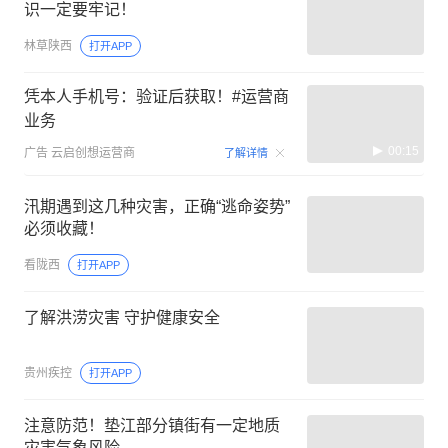
识一定要牢记！
林草陕西
打开APP
凭本人手机号：验证后获取！#运营商
业务
00:15
广告
云启创想运营商
了解详情
汛期遇到这几种灾害，正确“逃命姿势”
必须收藏！
看陇西
打开APP
了解洪涝灾害 守护健康安全
贵州疾控
打开APP
注意防范！垫江部分镇街有一定地质
灾害气象风险