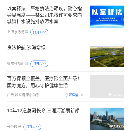
以案释法丨严格执法治顽疾，耐心指
导显温度——某公司未按许可要求向
城镇排水设施排放污水案
上海水务海洋
打开APP
良法护航 沙海增绿
鄂尔多斯新闻
打开APP
百万保额全覆盖，医疗险全面升级！
国寿魔方，用心守护健康生活！
00:06
广告
鼎立健康小助手
了解详情
10年12道总河长令 三湘河湖展新颜
长沙晚报
打开APP