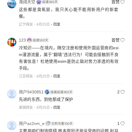
海阔天空
首赞
这些都是臭氧层，我只关心能不能用新用户的新套
餐。
辽宁网友
6月25日
回复
123
首赞
冷知识——在境内，隔空注册和使用外国运营商的esi
m漫游流量，属于“翻墙”违法行为！可能会接触到不良
有害信息！杜绝使用esim是防止敌对势力渗透的有效
手段。
江苏网友
6月25日
回复
用户9430851
2
先进的东西，到他那成了保护
美国网友
6月25日
回复
用户az2nm_e
1
主要是咱们制造障碍 根本原因还是运营商的问题 利益