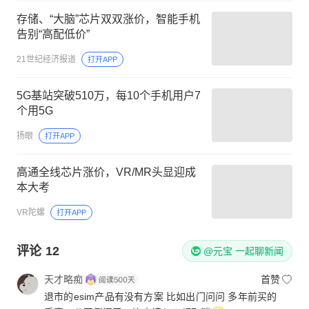
存储、“大脑”芯片双双涨价，智能手机
告别“高配低价”
21世纪经济报道
打开APP
5G基站突破510万，每10个手机用户7
个用5G
扬眼
打开APP
高通全线芯片涨价，VR/MR头显迎成
本大考
VR陀螺
打开APP
评论
12
@元宝 一起聊新闻
天才略痴
首赞
退市的esim产品有没有方案 比如出门问问 多年前买的