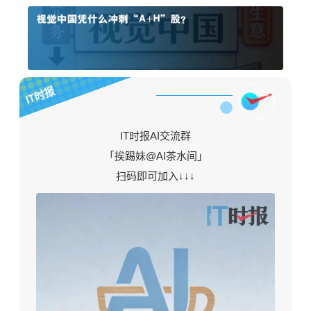
IT时报
IT时报AI交流群
「挨踢妹@AI茶水间」
扫码即可加入↓↓↓