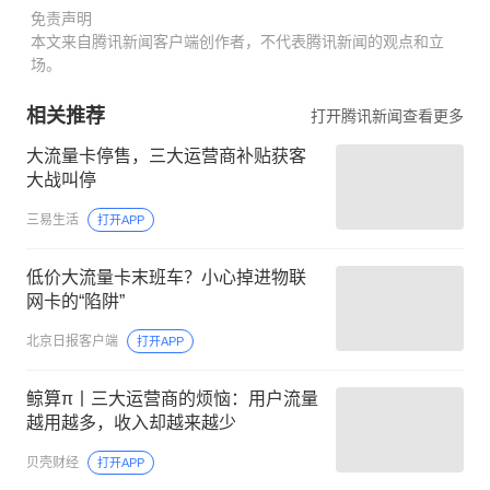
免责声明
本文来自腾讯新闻客户端创作者，不代表腾讯新闻的观点和立
场。
相关推荐
打开腾讯新闻查看更多
大流量卡停售，三大运营商补贴获客
大战叫停
三易生活
打开APP
低价大流量卡末班车？小心掉进物联
网卡的“陷阱”
北京日报客户端
打开APP
鲸算π丨三大运营商的烦恼：用户流量
越用越多，收入却越来越少
贝壳财经
打开APP