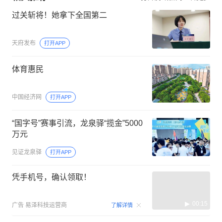
过关斩将！她拿下全国第二
天府发布
打开APP
体育惠民
中国经济网
打开APP
“国字号”赛事引流，龙泉驿“揽金”5000
万元
见证龙泉驿
打开APP
凭手机号，确认领取！
00:15
广告
易泽科技运营商
了解详情