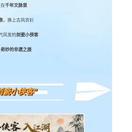
更在
千年文脉里
泉
，换上古风衣衫
气风发的
剑瓷小侠客
启
奇妙的非遗之旅
剑瓷小侠客”