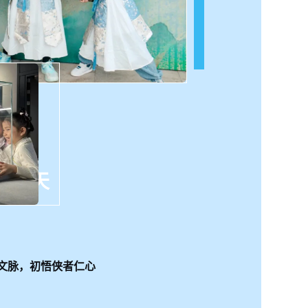
第一天
文脉，初悟侠者仁心