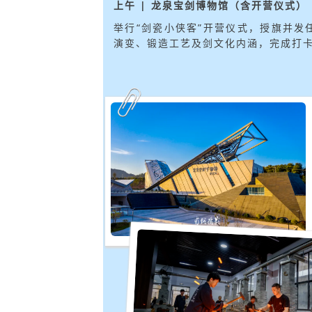
上午 | 龙泉宝剑博物馆（含开营仪式）
举行“剑瓷小侠客”开营仪式，授旗并
演变、锻造工艺及剑文化内涵，完成打