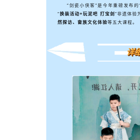
“剑瓷小侠客”是今年重磅发布的
“
换装活动+玩泥吧 打宝剑
”非遗体验
然探访、畲族文化体验
等五大课程。
详