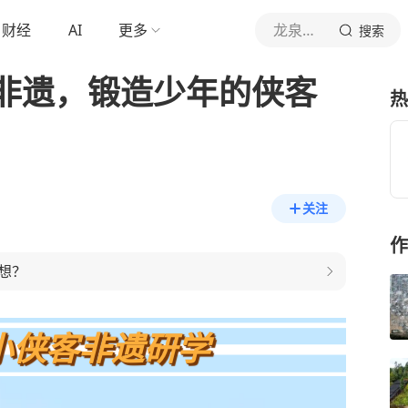
财经
AI
更多
龙泉旅游
搜索
非遗，锻造少年的侠客
热
关注
作
想？
小侠客非遗研学