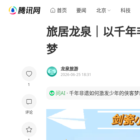
首页
要闻
北京
科技
旅居龙泉｜以千年
梦
龙泉旅游
2026-06-25 18:31
1
问AI
·
千年非遗如何激发少年的侠客梦
评论
剑瓷