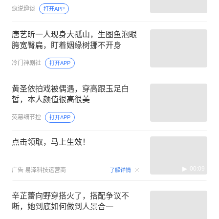
疯说趣谈
打开APP
唐艺昕一人现身大孤山，生图鱼泡眼
胯宽臀扁，盯着姻缘树挪不开身
冷门神剧社
打开APP
黄圣依拍戏被偶遇，穿高跟玉足白
皙，本人颜值很高很美
荧幕细节控
打开APP
点击领取，马上生效！
00:09
广告
易泽科技运营商
了解详情
辛芷蕾向野穿搭火了，搭配争议不
断，她到底如何做到人景合一