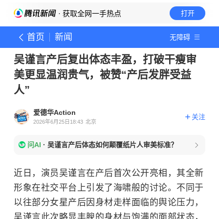
· 获取全网一手热点
打开
首页
新闻
无障碍
吴谨言产后复出体态丰盈，打破干瘦审
美更显温润贵气，被赞“产后发胖受益
人”
爱德华Action
关注
2026年6月25日18:43
北京
问AI
·
吴谨言产后体态如何颠覆纸片人审美标准？
近日，演员吴谨言在产后首次公开亮相，其全新
形象在社交平台上引发了海啸般的讨论。不同于
以往部分女星产后因身材走样面临的舆论压力，
吴谨言此次略显丰腴的身材与饱满的面部状态，