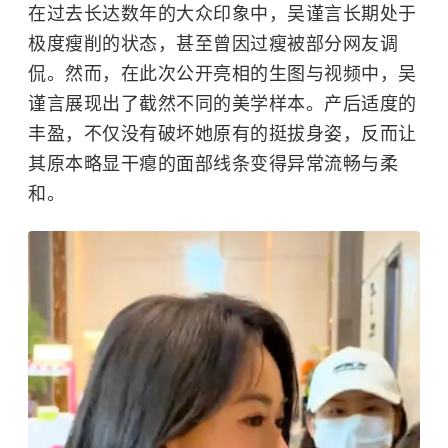
在过去长达数年的大众印象中，
吴谨言
长期处于
极度瘦削的状态，甚至曾因过瘦被部分网友调
侃。然而，在此次公开亮相的生图与视频中，吴
谨言展现出了截然不同的美学样本。产后适度的
丰盈，不仅没有破坏她原有的挺拔身姿，反而让
其原本略显干瘪的面部线条变得异常流畅与柔
和。