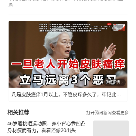
场。
广告
了解详情
凡是皮肤瘙痒1月以上，不管皮痒多久了，牢记此法，快！准！狠！
相关推荐
打开腾讯新闻查看更多
46岁殷桃晒运动照，穿小背心秀凹凸
身材瘦而有力，看着还像20出头