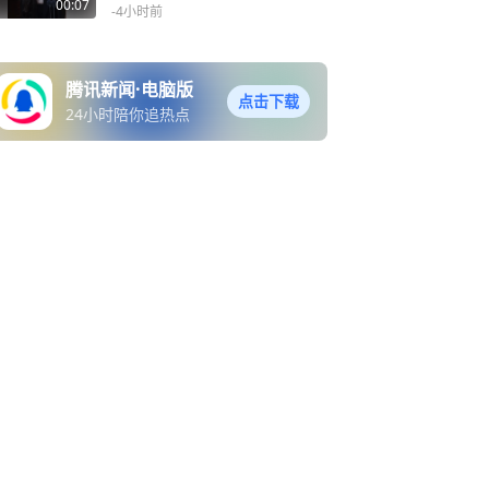
况不太妙，可能是小时候留
00:07
-4小时前
下的病根；此前她曾眼戴着
纱布亮相时尚活动并领奖
腾讯新闻·电脑版
点击下载
24小时陪你追热点