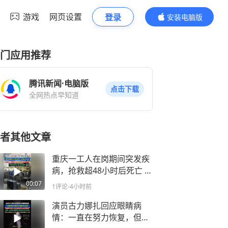
游戏
网页设置
登录
安装电脑版
内容更精彩
门应用推荐
腾讯新闻·电脑版
点击下载
全网热点早知道
者其他文章
重庆一工人在岗期间突发疾
病，抢救超48小时后死亡 ，
法院：抢救至死亡已超过48
00:07
1评论
-4小时前
小时，不符合视同工伤法定
条件
演员古力娜扎回应眼睛病
情：一直在努力恢复，但情