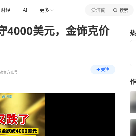
财经
AI
更多
爱济南
搜索
4000美元，金饰克价
热
关注
端官方账号
作