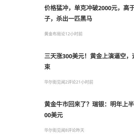
价格猛冲，单克冲破2000元，高
子，杀出一匹黑马
黄金布局论
12小时前
三天涨300美元！黄金上演逼空
束
华尔街见闻
2评论
21小时前
黄金牛市回来了？瑞银：明年上半
00美元
华尔街见闻
8评论
昨天