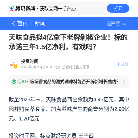
· 获取全网一手热点
打开
首页
新闻
无障碍
天味食品拟4亿拿下老牌剁椒企业！标的
承诺三年1.5亿净利，有戏吗？
投资时间
关注
2026年6月25日18:04
北京
投资时报官方账号
问AI
·
坛坛香食品的湘式调味料能否开辟新增长曲线？
截至2025年末，
天味食品
商誉余额为4.45亿元，其中
因并购食萃食品、加点滋味产生的商誉分别为2.90亿
元、1.20亿元
投资时间网、标点财经研究员 王子西