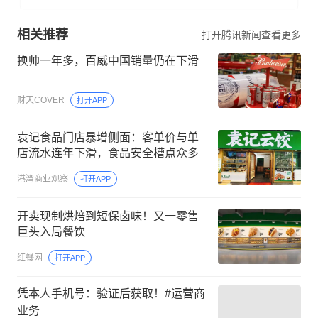
相关推荐
打开腾讯新闻查看更多
换帅一年多，百威中国销量仍在下滑
财天COVER
打开APP
袁记食品门店暴增侧面：客单价与单
店流水连年下滑，食品安全槽点众多
港湾商业观察
打开APP
开卖现制烘焙到短保卤味！又一零售
巨头入局餐饮
红餐网
打开APP
凭本人手机号：验证后获取！#运营商
业务