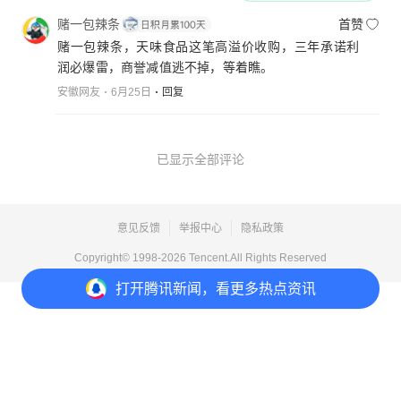
赌一包辣条
首赞
赌一包辣条，天味食品这笔高溢价收购，三年承诺利
润必爆雷，商誉减值逃不掉，等着瞧。
安徽网友
6月25日
回复
已显示全部评论
意见反馈
举报中心
隐私政策
Copyright© 1998-
2026
Tencent.All Rights Reserved
打开
腾讯新闻，看更多热点资讯
打开
APP参与讨论
1
点赞
收藏
分享