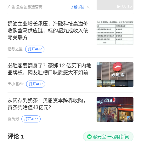
00:15
广告
云启创想运营商
了解详情
奶油主业增长承压，海融科技高溢价
收购盒马供应链，标的超九成收入依
赖关联方
证券之星
打开APP
必胜客要翻身了？豪掷 12 亿买下内地
品牌权，网友吐槽口味质感大不如前
王小北Air
打开APP
从闪存到奶茶：贝恩资本跨界收购，
贡茶凭啥值43亿元？
新黄河
打开APP
评论
1
@元宝 一起聊新闻