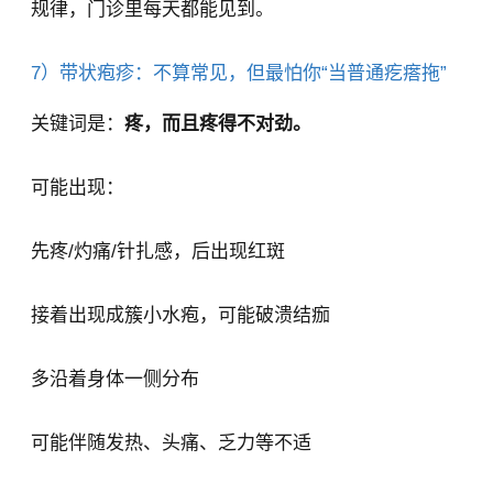
规律，门诊里每天都能见到。
7）带状疱疹：不算常见，但最怕你“当普通疙瘩拖”
关键词是：
疼，而且疼得不对劲。
可能出现：
先疼/灼痛/针扎感，后出现红斑
接着出现成簇小水疱，可能破溃结痂
多沿着身体一侧分布
可能伴随发热、头痛、乏力等不适