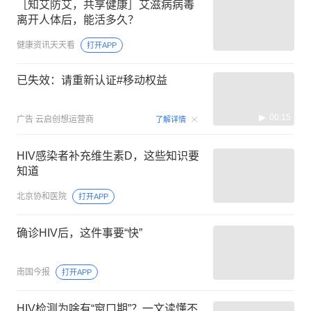
［知艾防艾，共享健康］艾滋病病毒
离开人体后，能活多久？
健康资讯天天看
打开APP
已失效：请重新认证#移动权益
00:15
广告
云启创想运营商
了解详情
HIV感染者补充维生素D，这些知识要
知道
北京协和医院
打开APP
确诊HIV后，这件事要“快”
南国今报
打开APP
HIV检测为啥有“窗口期”？一文读懂不