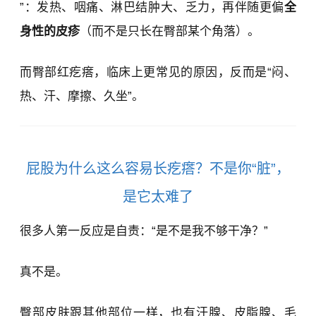
”：发热、咽痛、淋巴结肿大、乏力，再伴随更偏
全
身性的皮疹
（而不是只长在臀部某个角落）。
而臀部红疙瘩，临床上更常见的原因，反而是“闷、
热、汗、摩擦、久坐”。
屁股为什么这么容易长疙瘩？不是你“脏”，
是它太难了
很多人第一反应是自责：“是不是我不够干净？”
真不是。
臀部皮肤跟其他部位一样，也有汗腺、皮脂腺、毛