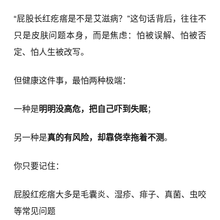
“屁股长红疙瘩是不是艾滋病？”这句话背后，往往不
只是皮肤问题本身，而是焦虑：怕被误解、怕被否
定、怕人生被改写。
但健康这件事，最怕两种极端：
一种是
明明没高危，把自己吓到失眠
；
另一种是
真的有风险，却靠侥幸拖着不测
。
你只要记住：
屁股红疙瘩大多是毛囊炎、湿疹、痱子、真菌、虫咬
等常见问题