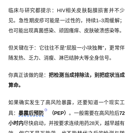
临床与研究都提示：HIV相关皮肤黏膜损害并不少
见。急性期皮疹可能是
一过性
的，持续1–3周缓解；
也可能出现真菌感染、顽固瘙痒、皮肤破溃感染等。
但关键在于：它往往不是“屁股一小块独舞”，更常伴
随发热、乏力、消瘦、淋巴结肿大等全身信号。
你真正该做的是：
把检测当成排除法，别把症状当成
算命。
如果确实发生了高风险暴露，还要知道一个现实工
具：
暴露后预防
（PEP）
。一般需要在高风险后
72
小时内
尽快启动，并按要求连续用药28天，越早越有