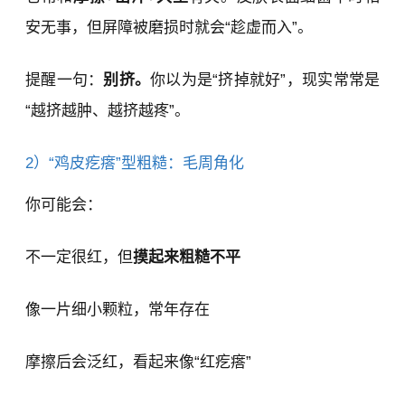
安无事，但屏障被磨损时就会“趁虚而入”。
提醒一句：
别挤。
你以为是“挤掉就好”，现实常常是
“越挤越肿、越挤越疼”。
2）“鸡皮疙瘩”型粗糙：毛周角化
你可能会：
不一定很红，但
摸起来粗糙不平
像一片细小颗粒，常年存在
摩擦后会泛红，看起来像“红疙瘩”