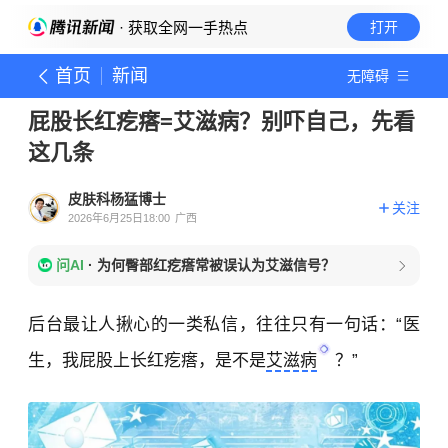
· 获取全网一手热点
打开
首页
新闻
无障碍
屁股长红疙瘩=艾滋病？别吓自己，先看
这几条
皮肤科杨猛博士
关注
2026年6月25日18:00
广西
问AI
·
为何臀部红疙瘩常被误认为艾滋信号？
后台最让人揪心的一类私信，往往只有一句话：“医
生，我屁股上长红疙瘩，是不是
艾滋病
？”