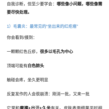
自我诊断，但至少要学会：
哪些像小问题，哪些像需
要尽快处理。
1）毛囊炎：最常见的“坐出来的红疙瘩”
你会看到/摸到：
一颗颗红色丘疹，
很多以毛孔为中心
顶端可能有
白色脓头
触碰会疼，坐久更明显
反复发作的人会很崩溃：刚消一批，又来一批
它常和
摩擦+出汗+久坐
有关。皮肤表面细菌平时相