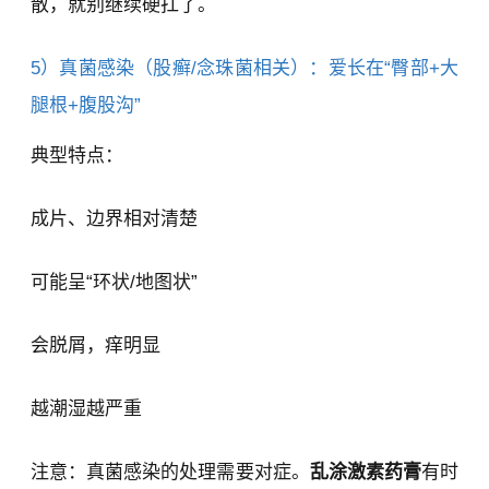
散，就别继续硬扛了。
5）真菌感染（股癣/念珠菌相关）：爱长在“臀部+大
腿根+腹股沟”
典型特点：
成片、边界相对清楚
可能呈“环状/地图状”
会脱屑，痒明显
越潮湿越严重
注意：真菌感染的处理需要对症。
乱涂激素药膏
有时