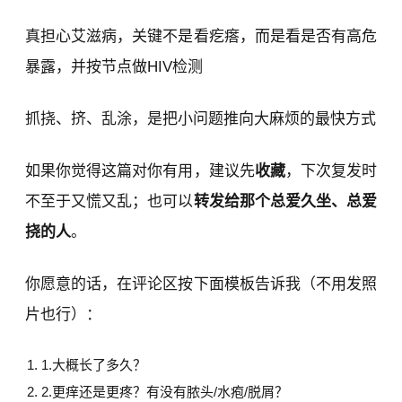
真担心艾滋病，关键不是看疙瘩，而是看是否有高危
暴露，并按节点做HIV检测
抓挠、挤、乱涂，是把小问题推向大麻烦的最快方式
如果你觉得这篇对你有用，建议先
收藏
，下次复发时
不至于又慌又乱；也可以
转发给那个总爱久坐、总爱
挠的人
。
你愿意的话，在评论区按下面模板告诉我（不用发照
片也行）：
大概长了多久？
更痒还是更疼？有没有脓头/水疱/脱屑？