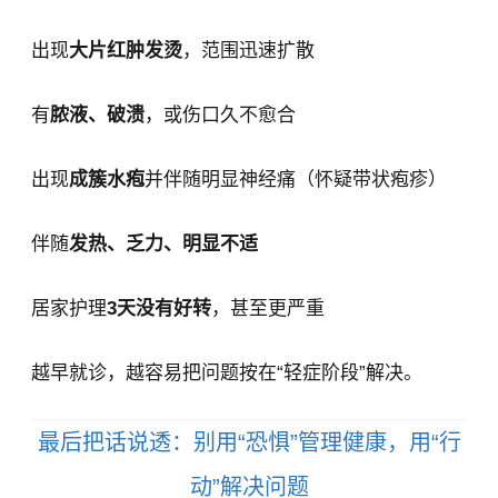
出现
大片红肿发烫
，范围迅速扩散
有
脓液、破溃
，或伤口久不愈合
出现
成簇水疱
并伴随明显神经痛（怀疑带状疱疹）
伴随
发热、乏力、明显不适
居家护理
3天没有好转
，甚至更严重
越早就诊，越容易把问题按在“轻症阶段”解决。
最后把话说透：别用“恐惧”管理健康，用“行
动”解决问题