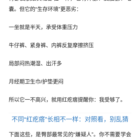
囊。但它的“生存环境”更恶劣：
一坐就是半天，承受体重压力
牛仔裤、紧身裤、内裤反复摩擦挤压
局部闷热潮湿、出汗多
月经期卫生巾/护垫更闷
所以它一不高兴，就用红疙瘩提醒你：我受够了。
不同“红疙瘩”长相不一样：对照看，别乱猜
下面这些，是臀部最常见的“嫌疑人”。你不需要学会