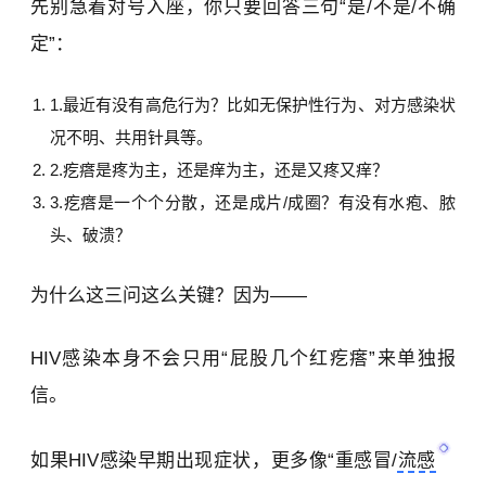
先别急着对号入座，你只要回答三句“是/不是/不确
定”：
最近有没有高危行为？比如无保护性行为、对方感染状
况不明、共用针具等。
疙瘩是疼为主，还是痒为主，还是又疼又痒？
疙瘩是一个个分散，还是成片/成圈？有没有水疱、脓
头、破溃？
为什么这三问这么关键？因为——
HIV感染本身不会只用“屁股几个红疙瘩”来单独报
信。
如果HIV感染早期出现症状，更多像“重感冒/
流感