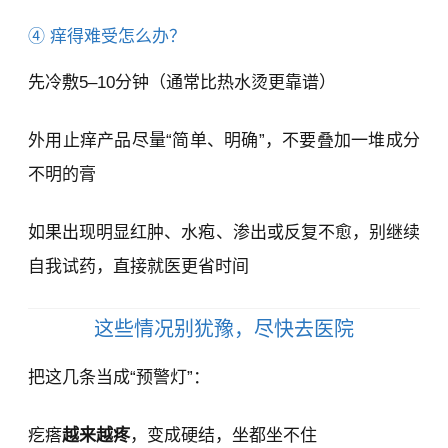
④ 痒得难受怎么办？
先冷敷5–10分钟（通常比热水烫更靠谱）
外用止痒产品尽量“简单、明确”，不要叠加一堆成分
不明的膏
如果出现明显红肿、水疱、渗出或反复不愈，别继续
自我试药，直接就医更省时间
这些情况别犹豫，尽快去医院
把这几条当成“预警灯”：
疙瘩
越来越疼
，变成硬结，坐都坐不住