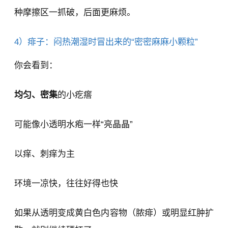
种摩擦区一抓破，后面更麻烦。
4）痱子：闷热潮湿时冒出来的“密密麻麻小颗粒”
你会看到：
均匀、密集
的小疙瘩
可能像小透明水疱一样“亮晶晶”
以痒、刺痒为主
环境一凉快，往往好得也快
如果从透明变成黄白色内容物（脓痱）或明显红肿扩