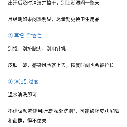
出汗后及时清洁并擦干，别让潮湿闷一整天
月经期如果闷热明显，尽量勤更换卫生用品
② 再把“手”管住
别抠、别挤脓头、别用针挑
皮肤一破，感染风险就上去，恢复时间也会被拉长
③ 清洁别过度
温水清洗即可
不建议频繁使用所谓“私处洗剂”，可能破坏皮肤屏障
和菌群，得不偿失