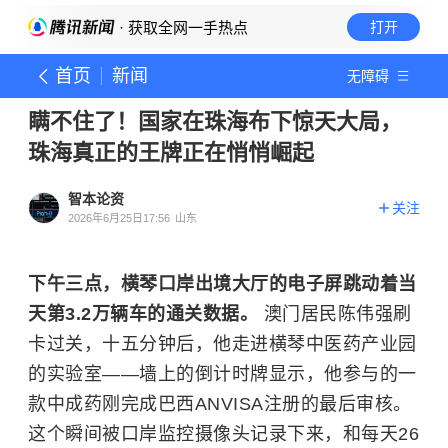
· 获取全网一手热点
打开
首页
新闻
无障碍
瞒不住了！国家在珠海布下惊天大局，
珠海真正的王牌正在悄悄崛起
智本论资
关注
2026年6月25日17:56
山东
下午三点，横琴口岸出境大厅的电子屏跳动着当
天第3.2万辆车的通关数据。
澳门居民陈伟强刷
卡过关，十五分钟后，他走进横琴中医药产业园
的实验室——墙上的倒计时牌显示，他参与的一
款中成药刚完成巴西ANVISA注册的最后审核。
这个瞬间被口岸监控摄像头记录下来，和每天26