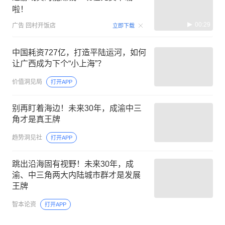
啦！
00:29
广告
回村开饭店
立即下载
中国耗资727亿，打造平陆运河，如何
让广西成为下个“小上海”？
价值洞见局
打开APP
别再盯着海边！未来30年，成渝中三
角才是真王牌
趋势洞见社
打开APP
跳出沿海固有视野！未来30年，成
渝、中三角两大内陆城市群才是发展
王牌
智本论资
打开APP