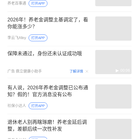
养老百事通
打开APP
2026年！养老金调整主基调定了，看
你能涨多少？
李云飞Afey
打开APP
保障未通过，身份还未认证成功哦
00:06
广告
鼎立健康小助手
了解详情
有人说，2026年养老金调整已公布通
知？假的！官方消息没有公布
社保小达人
打开APP
退休老人别再瞎琢磨！养老金延后调
整，差额后续一次性补发