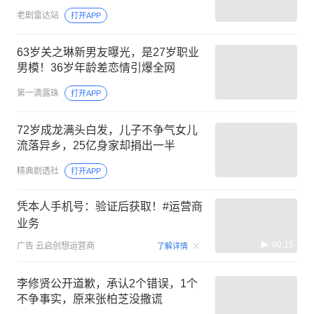
老剧雷达站
打开APP
63岁关之琳新男友曝光，是27岁职业
男模！36岁年龄差恋情引爆全网
第一滴露珠
打开APP
72岁成龙满头白发，儿子不争气女儿
流落异乡，25亿身家却捐出一半
精典剧透社
打开APP
凭本人手机号：验证后获取！#运营商
业务
00:15
广告
云启创想运营商
了解详情
李修贤公开道歉，承认2个错误，1个
不争事实，原来张柏芝没撒谎