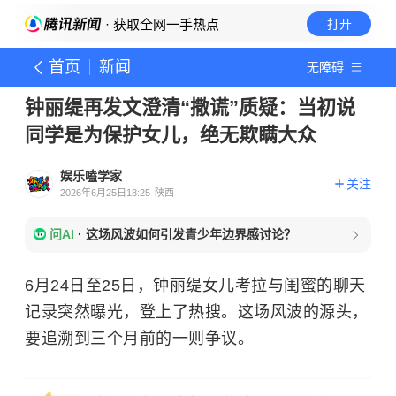
· 获取全网一手热点
打开
首页
新闻
无障碍
钟丽缇再发文澄清“撒谎”质疑：当初说
同学是为保护女儿，绝无欺瞒大众
娱乐嗑学家
关注
2026年6月25日18:25
陕西
问AI
·
这场风波如何引发青少年边界感讨论？
6月24日至25日，钟丽缇女儿考拉与闺蜜的聊天
记录突然曝光，登上了热搜。这场风波的源头，
要追溯到三个月前的一则争议。