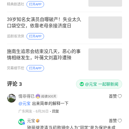
精典剧透社
打开APP
39岁知名女演员自曝破产！失业太久
口袋空空，依靠老母亲接济度日
追剧省流侠
打开APP
施南生追思会结束没几天，恶心的事
情相继发生，叶蒨文刘嘉玲遭殃
荧幕细节控
打开APP
评论
3
@元宝 一起聊新闻
情非得已
首赞
@元宝
出来简单的解释一下
广东网友
6月26日
回复
元宝
首赞
钟丽缇澄清当初称镜中人为"同学"是为保护未成