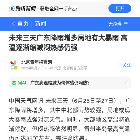
· 获取全网一手热点
打开
首页
新闻
无障碍
未来三天广东降雨增多局地有大暴雨 高
温逐渐缩减闷热感仍强
北京青年报官网
关注
2026年6月25日16:49
北京
北青网官方账号
问AI
·
广东高温缩减为何体感仍闷热？
中国天气网讯 未来三天（6月25日至27日），广
东降雨将增多，其中中北部雨势较强，局地或现
大暴雨或强对流天气。同时，大部地区高温将逐
渐停歇，但闷热感依然明显，雷州半岛最高气温
仍可达35℃左右，需注意防暑。