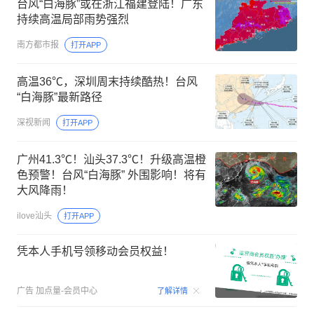
台风“白海豚”或在浙江福建登陆！广东
持续高温局部雨势强烈
南方都市报
打开APP
高温36℃，深圳周末持续酷热！台风
“白海豚”最新路径
深视新闻
打开APP
广州41.3℃！汕头37.3℃！升级高温橙
色预警！台风“白海豚” 外围影响！将有
大风降雨！
ilove汕头
打开APP
凭本人手机号领移动会员权益！
00:15
广告
加点量-会员中心
了解详情