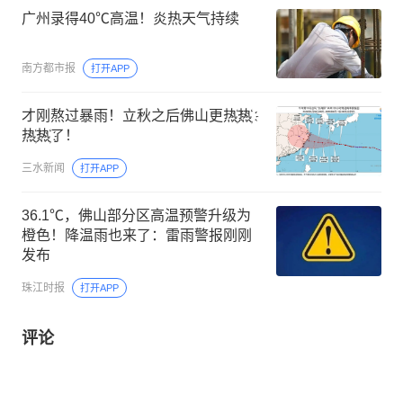
广州录得40℃高温！炎热天气持续
南方都市报
打开APP
才刚熬过暴雨！立秋之后佛山更热҉热҉
热҉热҉了！
三水新闻
打开APP
36.1℃，佛山部分区高温预警升级为
橙色！降温雨也来了：雷雨警报刚刚
发布
珠江时报
打开APP
评论