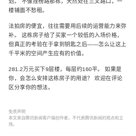
划。 不像挂榜路那栋，天然处在三叉路口，一
楼铺面不愁租。
法拍房的便宜，往往需要用后续的运营能力来弥
补。 这栋房子给了买家一个较低的入场价格，
但真正的考验在于拿到钥匙之后——怎么让这上
千平米的空间产生应有的价值。
281.2万元买下9层楼，每层约160平。 如果是
你，会怎么安排这栋房子的用途？ 欢迎在评论
区分享你的想法。
免责声明
本文来自腾讯新闻客户端创作者，不代表腾讯新闻的观点和立
场。