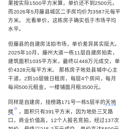
果按实际1500平方米算，单价还不到2500元。
而2026年5月藤县城区二手房均价为3587元每平
方米。 光看单价，这栋房子确实低于市场平均
水平。
但藤县的自建房法拍市场，单价差异其实挺大。
2025年10月，藤州大道一栋11层自建房拍卖，
建筑面积1035平方米，最终以448万元成交，单
价4328元每平方米。 那栋房子地处县城中心主
干道，2到10层做日租房，每层4个房间，每月
每间500元租金，一楼铺面月租3500元。
同样是自建房，挂榜路171号一栋5层半的
天地
楼
，面积只有391平方米，因为地处三叉路
口，商业价值高，12个人报名竞拍，经过137次
加价，最终以215.2万元成交，单价高达5500元