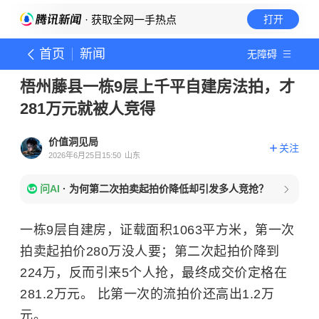
· 获取全网一手热点
打开
首页
新闻
无障碍
梧州藤县一栋9层上千平自建房法拍，才
281万元就被人竞得
价值洞见局
关注
2026年6月25日15:50
山东
问AI
·
为何第二次拍卖起拍价降低却引发多人竞抢？
一栋9层自建房，证载面积1063平方米，第一次
拍卖起拍价280万没人要；第二次起拍价降到
224万，反而引来5个人抢，最终成交价定格在
281.2万元。 比第一次的流拍价还高出1.2万
元。