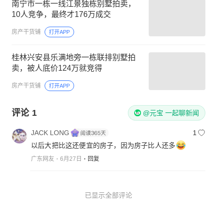
南宁市一栋一线江景独栋别墅拍卖，
10人竞争，最终才176万成交
房产干货铺
打开APP
桂林兴安县乐满地旁一栋联排别墅拍
卖，被人底价124万就竞得
房产干货铺
打开APP
评论
1
@元宝 一起聊新闻
JACK LONG
1
以后大把比这还便宜的房子，因为房子比人还多
广东网友
6月27日
回复
已显示全部评论