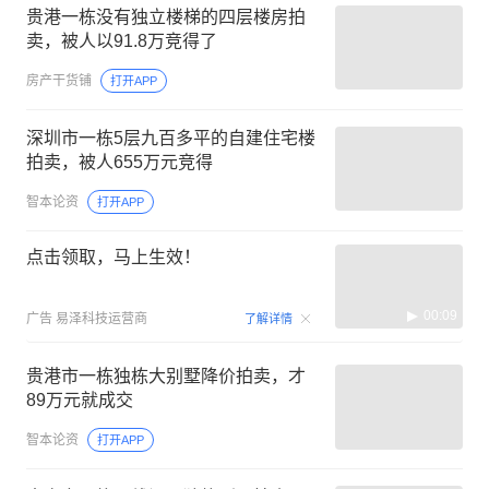
贵港一栋没有独立楼梯的四层楼房拍
卖，被人以91.8万竞得了
房产干货铺
打开APP
深圳市一栋5层九百多平的自建住宅楼
拍卖，被人655万元竞得
智本论资
打开APP
点击领取，马上生效！
00:09
广告
易泽科技运营商
了解详情
贵港市一栋独栋大别墅降价拍卖，才
89万元就成交
智本论资
打开APP