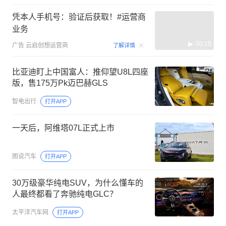
凭本人手机号：验证后获取！#运营商
业务
00:15
广告
云启创想运营商
了解详情
比亚迪盯上中国富人：推仰望U8L四座
版，售175万Pk迈巴赫GLS
智电出行
打开APP
一天后，阿维塔07L正式上市
图说汽车
打开APP
30万级豪华纯电SUV，为什么懂车的
人最终都看了奔驰纯电GLC？
太平洋汽车网
打开APP