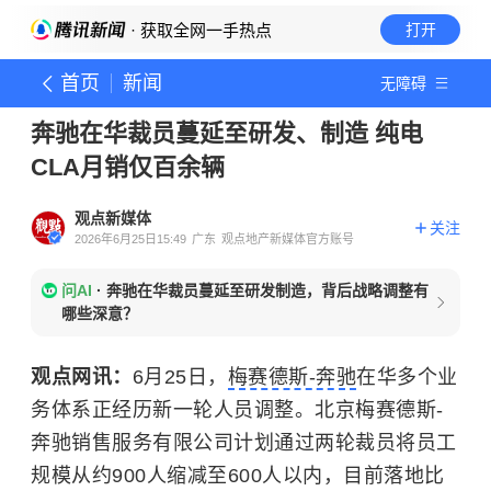
· 获取全网一手热点
打开
首页
新闻
无障碍
奔驰在华裁员蔓延至研发、制造 纯电
CLA月销仅百余辆
观点新媒体
关注
2026年6月25日15:49
广东
观点地产新媒体官方账号
问AI
·
奔驰在华裁员蔓延至研发制造，背后战略调整有
哪些深意？
观点网讯：
6月25日，
梅赛德斯-奔驰
在华多个业
务体系正经历新一轮人员调整。北京梅赛德斯-
奔驰销售服务有限公司计划通过两轮裁员将员工
规模从约900人缩减至600人以内，目前落地比