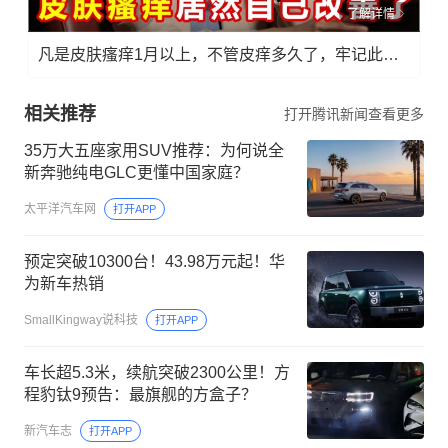
了解详情
凡是皮肤瘙痒1月以上，不管皮痒多久了，牢记此法，快！准！狠！
相关推荐
打开腾讯新闻查看更多
35万大五座家用SUV推荐：为何说全
新奔驰纯电GLC更懂中国家庭？
太平洋汽车网
打开APP
预定突破10300台！43.98万元起！华
为新车热销
SmallKingway说科技
打开APP
车长超5.3米，续航突破2300公里！方
程豹钛9预告：最旗舰的方盒子？
新汽车志
打开APP