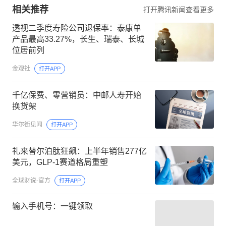
相关推荐
打开腾讯新闻查看更多
透视二季度寿险公司退保率：泰康单
产品最高33.27%，长生、瑞泰、长城
位居前列
金观社
打开APP
千亿保费、零营销员：中邮人寿开始
换货架
华尔街见闻
打开APP
礼来替尔泊肽狂飙：上半年销售277亿
美元，GLP-1赛道格局重塑
全球财说-官方
打开APP
输入手机号：一键领取