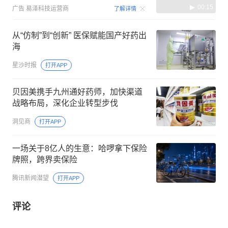
00:15
广告
易泽科技运营商
了解详情
从“仿制”到“创新” 医保赋能国产好药出
海
星沙时报
打开APP
贝因美携手九州通好药师，加快渠道
战略布局，深化企业转型步伐
洞见商
打开APP
一场关于8亿人的生意：哈啰拿下保险
牌照，跨界卖保险
腾讯新闻潜望
打开APP
评论