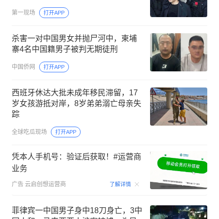
第一现场
打开APP
杀害一对中国男女并抛尸河中，柬埔
寨4名中国籍男子被判无期徒刑
中国侨网
打开APP
西班牙休达大批未成年移民滞留，17
岁女孩游抵对岸，8岁弟弟溺亡母亲失
踪
全球吃瓜现场
打开APP
凭本人手机号：验证后获取！#运营商
业务
00:15
广告
云启创想运营商
了解详情
菲律宾一中国男子身中18刀身亡，3中