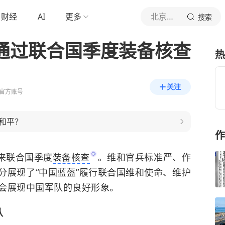
财经
AI
更多
北京日报客户端
搜索
准通过联合国季度装备核查
热
关注
官方账号
和平？
作
来联合国季度
装备核查
。维和官兵标准严、作
分展现了“中国蓝盔”履行联合国维和使命、维护
会展现中国军队的良好形象。
队