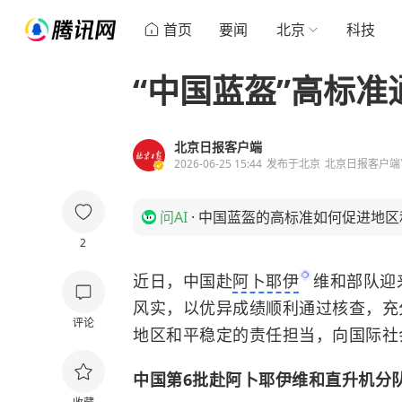
首页
要闻
北京
科技
“中国蓝盔”高标
北京日报客户端
2026-06-25 15:44
发布于
北京
北京日报客户端
问AI
·
中国蓝盔的高标准如何促进地区
2
近日，中国赴
阿卜耶伊
维和部队迎
风实，以优异成绩顺利通过核查，充
评论
地区和平稳定的责任担当，向国际社
中国第6批赴阿卜耶伊维和直升机分