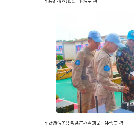
↑装备核查现场。卞浩宇 摄
↑对通信类装备进行检查测试。孙雪原 摄