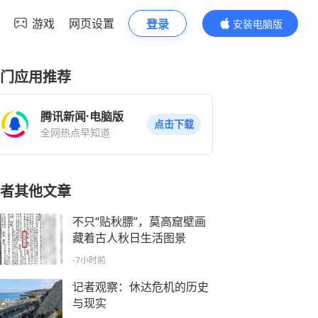
游戏
网页设置
登录
安装电脑版
内容更精彩
门应用推荐
腾讯新闻·电脑版
点击下载
全网热点早知道
者其他文章
不只“贴秋膘”，莫高窟壁画
藏着古人秋日生活图景
-7小时前
记者观察：休达危机的历史
与现实