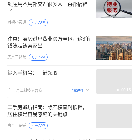
到底用不用补交？很多人一直都搞错
了
财视小灵通
打开APP
注意！卖房过户费非买方全包，这3笔
钱法定该卖家出
房产干货铺
打开APP
输入手机号：一键领取
00:15
广告
易泽科技运营商
了解详情
二手房避坑指南：除产权查封抵押，
居住权是容易忽略的关键点
房产干货铺
打开APP