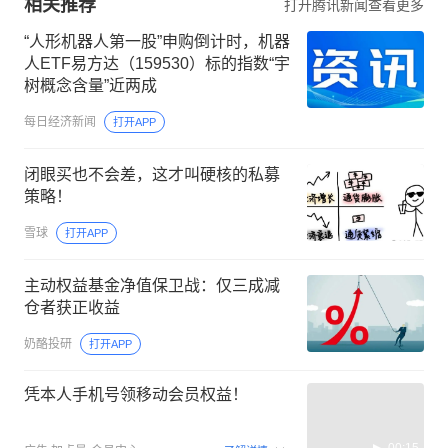
相关推荐
打开腾讯新闻查看更多
“人形机器人第一股”申购倒计时，机器
人ETF易方达（159530）标的指数“宇
树概念含量”近两成
每日经济新闻
打开APP
闭眼买也不会差，这才叫硬核的私募
策略！
雪球
打开APP
主动权益基金净值保卫战：仅三成减
仓者获正收益
奶酪投研
打开APP
凭本人手机号领移动会员权益！