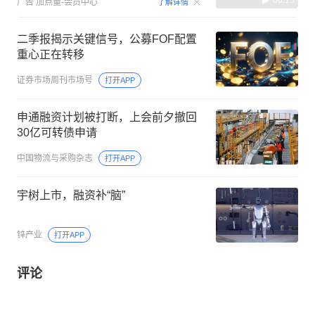
00:15
广告
加点量-会员中心
了解详情
二季报揭示关键信号，公募FOF配置
重心正在转移
证券市场周刊市场号
打开APP
申通融资计划被打断，上会前夕撤回
30亿可转债申请
中国物流与采购杂志
打开APP
宇树上市，融资补“脑”
锌产业
打开APP
评论