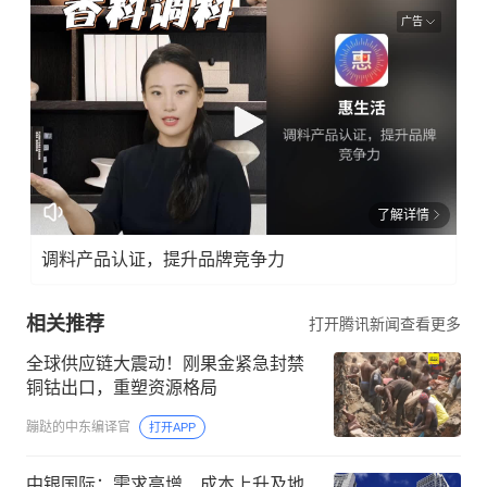
广告
了解详情
调料产品认证，提升品牌竞争力
相关推荐
打开腾讯新闻查看更多
全球供应链大震动！刚果金紧急封禁
铜钴出口，重塑资源格局
蹦跶的中东编译官
打开APP
中银国际：需求高增、成本上升及地