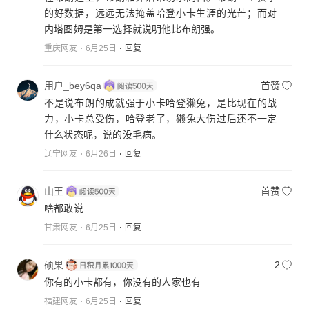
的好数据，远远无法掩盖哈登小卡生涯的光芒；而对
内塔图姆是第一选择就说明他比布朗强。
重庆网友
6月25日
回复
用户_bey6qa
首赞
不是说布朗的成就强于小卡哈登獭兔，是比现在的战
力，小卡总受伤，哈登老了，獭兔大伤过后还不一定
什么状态呢，说的没毛病。
辽宁网友
6月26日
回复
山王
首赞
啥都敢说
甘肃网友
6月25日
回复
硕果
2
你有的小卡都有，你没有的人家也有
福建网友
6月25日
回复