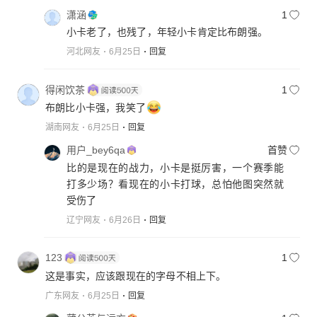
潇涵
1
小卡老了，也残了，年轻小卡肯定比布朗强。
河北网友
6月25日
回复
得闲饮茶
1
布朗比小卡强，我笑了
湖南网友
6月25日
回复
用户_bey6qa
首赞
比的是现在的战力，小卡是挺厉害，一个赛季能
打多少场？看现在的小卡打球，总怕他图突然就
受伤了
辽宁网友
6月26日
回复
123
1
这是事实，应该跟现在的字母不相上下。
广东网友
6月25日
回复