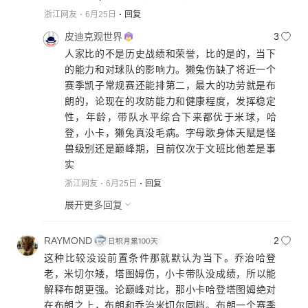
浙江网友
6月25日
回复
皮迪克观世界
3
人家比的不是历史战绩和荣誉，比的是的，当下
的能力和对球队的影响力。獭兔伤缺了将近一个
赛季凯子常规赛还能排第二，最大的功劳就是布
朗的，论现在的攻防能力和健康程度，发挥稳定
性，年龄，带队水平综合下来都优于米球，哈
登，小卡，獭兔真没毛病。字母歌身体天赋是怪
兽级别还是巅峰期，目前仅次于文班比他差是事
实
浙江网友
6月25日
回复
展开更多回复
RAYMOND
2
这种比较没设前置条件那就默认为当下。乔治哈登
老，米切尔矮，塔图姆伤，小卡带队没成绩，所以能
解释布朗更强。论巅峰对比，那小卡哈登塔图姆绝对
在布朗之上，布朗和乔治米切尔同档。布朗一个赛季