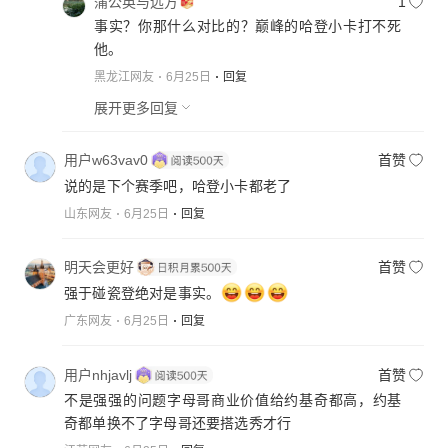
蒲公英与远方
1
事实？你那什么对比的？巅峰的哈登小卡打不死
他。
黑龙江网友
6月25日
回复
展开更多回复
用户w63vav0
首赞
说的是下个赛季吧，哈登小卡都老了
山东网友
6月25日
回复
明天会更好
首赞
强于碰瓷登绝对是事实。
广东网友
6月25日
回复
用户nhjavlj
首赞
不是强强的问题字母哥商业价值给约基奇都高，约基
奇都单换不了字母哥还要搭选秀才行