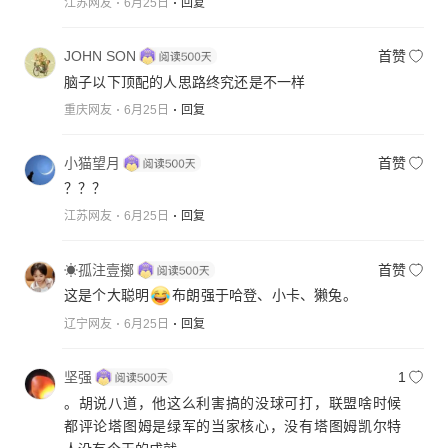
江苏网友
6月25日
回复
JOHN SON
首赞
脑子以下顶配的人思路终究还是不一样
重庆网友
6月25日
回复
小猫望月
首赞
？？？
江苏网友
6月25日
回复
☀孤注壹擲
首赞
这是个大聪明
布朗强于哈登、小卡、獭兔。
辽宁网友
6月25日
回复
坚强
1
。胡说八道，他这么利害搞的没球可打，联盟啥时候
都评论塔图姆是绿军的当家核心，没有塔图姆凯尔特