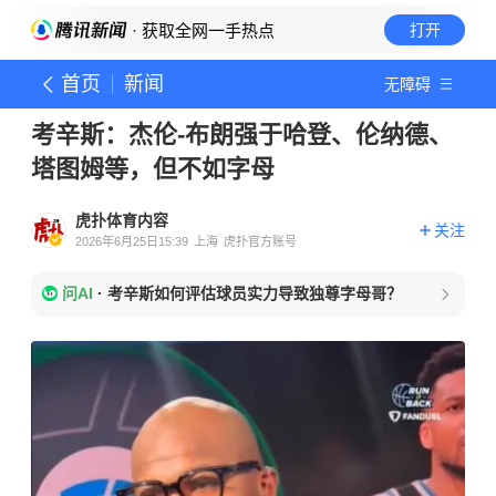
· 获取全网一手热点
打开
首页
新闻
无障碍
考辛斯：杰伦-布朗强于哈登、伦纳德、
塔图姆等，但不如字母
虎扑体育内容
关注
2026年6月25日15:39
上海
虎扑官方账号
问AI
·
考辛斯如何评估球员实力导致独尊字母哥？