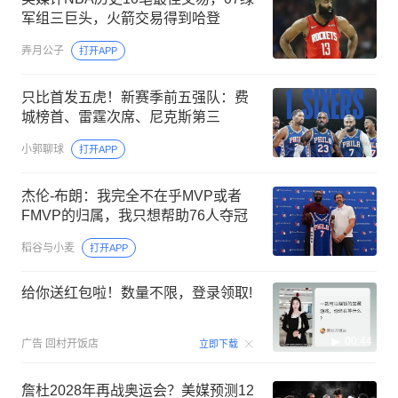
军组三巨头，火箭交易得到哈登
弄月公子
打开APP
只比首发五虎！新赛季前五强队：费
城榜首、雷霆次席、尼克斯第三
小郭聊球
打开APP
杰伦-布朗：我完全不在乎MVP或者
FMVP的归属，我只想帮助76人夺冠
稻谷与小麦
打开APP
给你送红包啦！数量不限，登录领取!
00:44
广告
回村开饭店
立即下载
詹杜2028年再战奥运会？美媒预测12