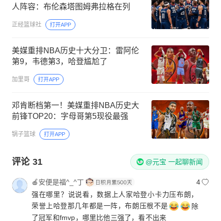
人阵容：布伦森塔图姆弗拉格在列
正经篮球社
打开APP
美媒重排NBA历史十大分卫：雷阿伦
第9，韦德第3，哈登尴尬了
加里哥
打开APP
邓肯断档第一！美媒重排NBA历史大
前锋TOP20：字母哥第5现役最强
锅子篮球
打开APP
评论
31
@元宝 一起聊新闻
🍎安便是福^_^丁
4
强在哪里？说说看，数据上人家哈登小卡力压布朗，
荣誉上哈登那几年都是一阵，布朗压根不是
除
了冠军和fmvp，哪里比他三强了，看不出来