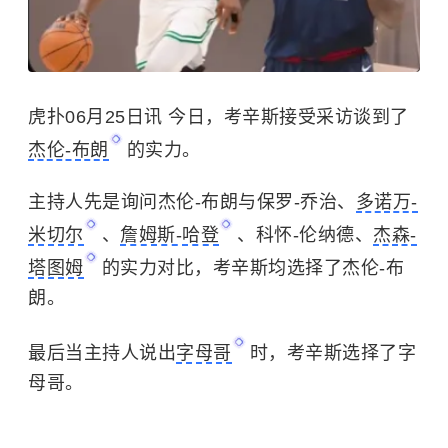
虎扑06月25日讯 今日，考辛斯接受采访谈到了
杰伦-布朗
的实力。
主持人先是询问杰伦-布朗与保罗-乔治、
多诺万-
米切尔
、
詹姆斯-哈登
、科怀-伦纳德、
杰森-
塔图姆
的实力对比，考辛斯均选择了杰伦-布
朗。
最后当主持人说出
字母哥
时，考辛斯选择了字
母哥。