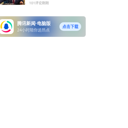
军！
101评论
刚刚
腾讯新闻·电脑版
点击下载
24小时陪你追热点