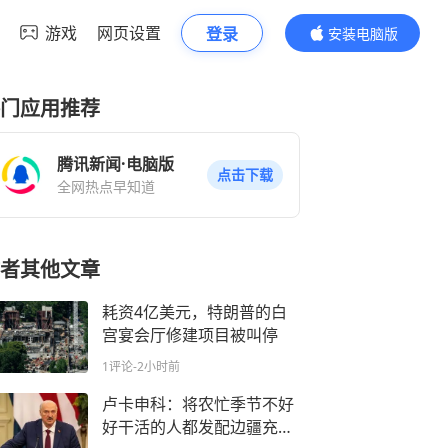
游戏
网页设置
登录
安装电脑版
内容更精彩
门应用推荐
腾讯新闻·电脑版
点击下载
全网热点早知道
者其他文章
耗资4亿美元，特朗普的白
宫宴会厅修建项目被叫停
1评论
-2小时前
卢卡申科：将农忙季节不好
好干活的人都发配边疆充