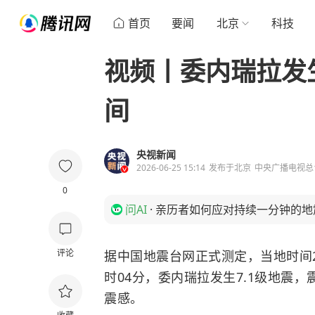
首页
要闻
北京
科技
视频丨委内瑞拉发
间
央视新闻
2026-06-25 15:14
发布于
北京
中央广播电视总
0
问AI
·
亲历者如何应对持续一分钟的地
评论
据中国地震台网正式测定，当地时间2
时04分，委内瑞拉发生7.1级地震
震感。