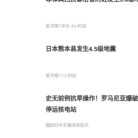
爱济南
1评论
-4小时前
日本熊本县发生4.5级地震
爱济南
11小时前
史无前例抗旱操作！罗马尼亚爆破
停运核电站
蹦跶的中东编译官
前天