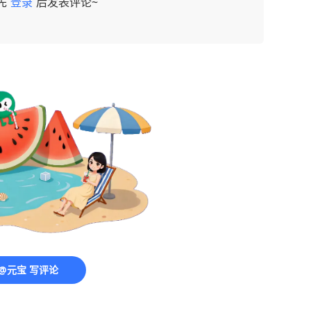
先
登录
后发表评论~
@元宝 写评论