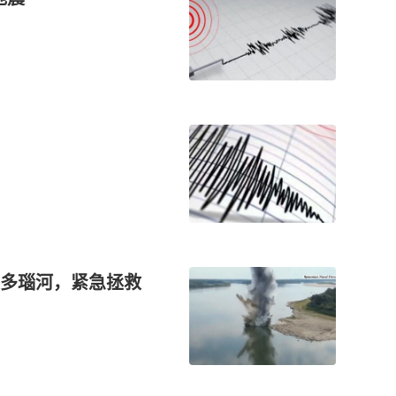
多瑙河，紧急拯救