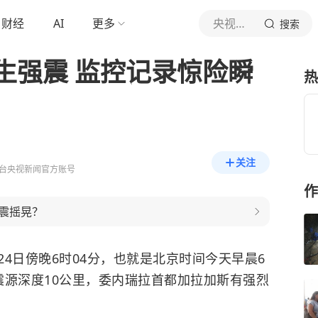
财经
AI
更多
央视新闻
搜索
生强震 监控记录惊险瞬
热
关注
台央视新闻官方账号
作
震摇晃？
4日傍晚6时04分，也就是北京时间今天早晨6
，震源深度10公里，委内瑞拉首都加拉加斯有强烈