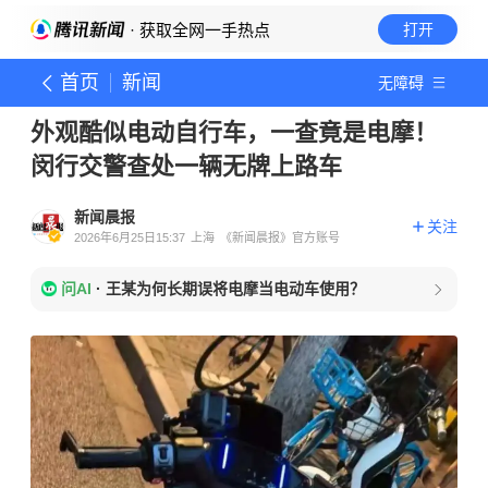
· 获取全网一手热点
打开
首页
新闻
无障碍
外观酷似电动自行车，一查竟是电摩！
闵行交警查处一辆无牌上路车
新闻晨报
关注
2026年6月25日15:37
上海
《新闻晨报》官方账号
问AI
·
王某为何长期误将电摩当电动车使用？