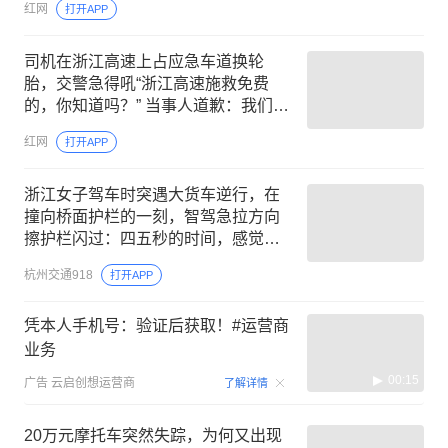
红网
打开APP
司机在浙江高速上占应急车道换轮
胎，交警急得吼“浙江高速施救免费
的，你知道吗？” 当事人道歉：我们那
都要一两千元
红网
打开APP
浙江女子驾车时突遇大货车逆行，在
撞向桥面护栏的一刻，智驾急拉方向
擦护栏闪过：四五秒的时间，感觉活
过来浑身发软；大货车司机已被处罚
杭州交通918
打开APP
凭本人手机号：验证后获取！#运营商
业务
00:15
广告
云启创想运营商
了解详情
20万元摩托车突然失踪，为何又出现