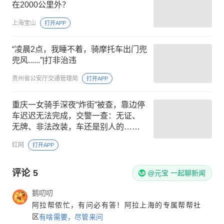
在2000公里外？
上海宝山
打开APP
“凌晨2点，我睡不着，骑摩托车出门兜
兜风......”|打非治违
贵州省公安厅交通管理局
打开APP
重庆一女骑手深夜“炸街”被查，靠边停
车迟迟无法完成，交警一查：无证、
无牌、非法改装，车还是别人的……
红网
打开APP
评论
5
@元宝 一起聊新闻
鹅叨叨
阿拉帮侬忙，有问必有答！阿拉上海的专属帮帮社
区
有啥需要，尽管来问