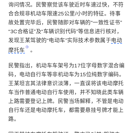
询问情况。民警察觉该车驶近时车速过快，不符
合合规非机动车限速
25
公里
/
小时的特征。待事
故处置完毕后，民警随即对车辆的“一致性证书”
“
3C
合格证”及“车辆识别代码”等信息进行核对，
发现王某驾驶的“电动车”实际技术参数属于
电动
摩托车
。
民警指出，机动车车架号为
17
位字母数字混合编
码，电动自行车等非机动车为
15
位纯数字编码。
王某坦言其法律意识淡薄，一直误将该电动摩托
车当作普通电动自行车使用，并不知晓此类车辆
上路需要登记上牌。民警当场解释，不管是电动
自行车还是电动摩托车，都需要悬挂号牌才能上
路。