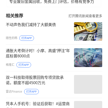
专业废旧金属回收，免费上门评估，价格有竞争力
相关推荐
打开腾讯新闻查看更多
不动声色我们减持了大额美债
随性的韩
打开APP
通胀大考倒计时！小摩、高盛“押注”年
底标普8000点
格隆汇
打开APP
双一科技取得股票回购专项贷款承
诺，额度不超4500万元
雷达Finance
打开APP
凭本人手机号：验证后获取！#运营商