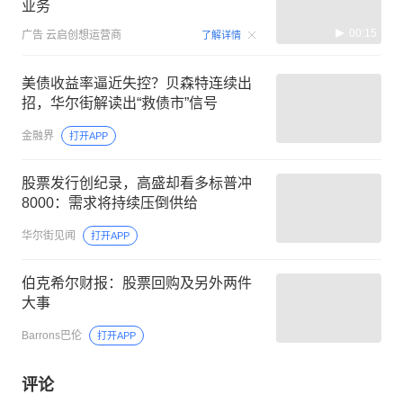
业务
00:15
广告
云启创想运营商
了解详情
美债收益率逼近失控？贝森特连续出
招，华尔街解读出“救债市”信号
金融界
打开APP
股票发行创纪录，高盛却看多标普冲
8000：需求将持续压倒供给
华尔街见闻
打开APP
伯克希尔财报：股票回购及另外两件
大事
Barrons巴伦
打开APP
评论