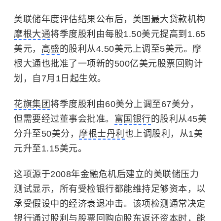
美联储年度评估结果公布后，美国最大贷款机构
摩根大通
将季度股利由每股1.50美元提高到1.65
美元，
高盛
的股利从4.50美元上调至5美元。摩
根大通也批准了一项新的500亿美元股票回购计
划，自7月1日起生效。
花旗集团
将季度股利由60美分上调至67美分，
但需要经过董事会批准。
富国银行
的股利从45美
分升至50美分，
摩根士丹利
也上调股利，从1美
元升至1.15美元。
这项源于2008年金融危机后建立的美联储压力
测试显示，所有受检银行都能维持足够资本，以
承受假设中的经济衰退冲击。该项检测通常决定
银行通过股利与股票回购向股东返还资本时，能