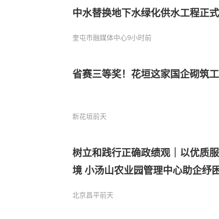
中水替换地下水绿化供水工程正式
奎屯市融媒体中心
9小时前
省赛三等奖！花垣这家国企砌筑工
新花垣
前天
树立和践行正确政绩观｜以优质服
境 小汤山农业园管理中心助企纾
北京昌平
前天