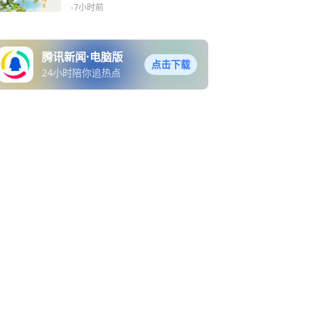
-7小时前
腾讯新闻·电脑版
点击下载
24小时陪你追热点