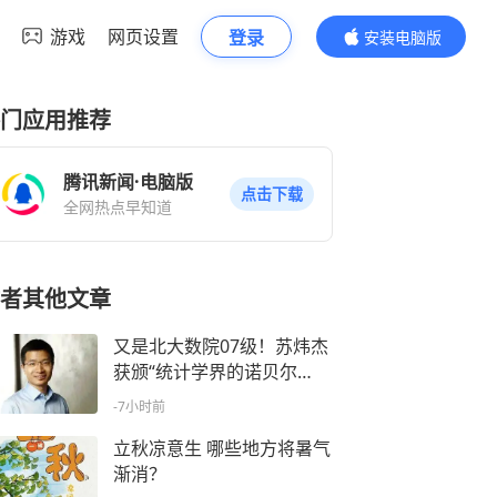
游戏
网页设置
登录
安装电脑版
内容更精彩
门应用推荐
腾讯新闻·电脑版
点击下载
全网热点早知道
者其他文章
又是北大数院07级！苏炜杰
获颁“统计学界的诺贝尔
奖”，与王虹、邓煜是本科同
-7小时前
窗，三人刚在菲尔兹奖颁奖
后合影
立秋凉意生 哪些地方将暑气
渐消？