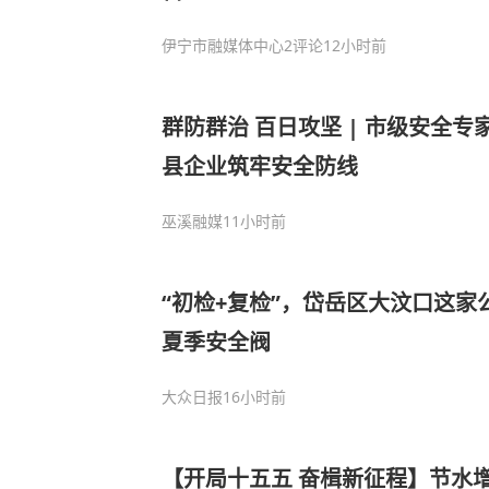
伊宁市融媒体中心
2评论
12小时前
群防群治 百日攻坚 | 市级安全专
县企业筑牢安全防线
巫溪融媒
11小时前
“初检+复检”，岱岳区大汶口这家
夏季安全阀
大众日报
16小时前
【开局十五五 奋楫新征程】节水增