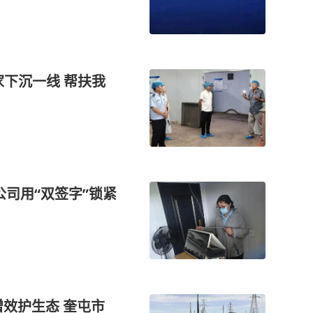
家下沉一线 帮扶我
公司用“双签字”锁紧
效护生态 奎屯市