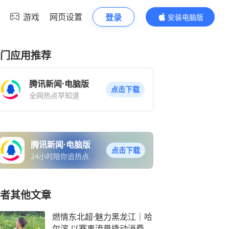
游戏
网页设置
登录
安装电脑版
内容更精彩
门应用推荐
腾讯新闻·电脑版
点击下载
全网热点早知道
腾讯新闻·电脑版
点击下载
24小时陪你追热点
者其他文章
燃情东北超·魅力黑龙江｜哈
尔滨 以赛事流量撬动消费增