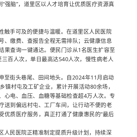
到“强脑”，道里区以人才培育让优质医疗资源真
姓触手可及的便捷与温暖。在道里区人民医院
号、缴费、查报告全程无需排队；云健康信息
结果查询一键通达。便民门诊从1名医生扩容至
至三百人次，单日最高达540人次，慢性病老人
至街头巷尾、田间地头。自2024年11月启动
、乡镇村屯及工矿企业，累计开展活动80余场，
、心电、血压、
血糖
等基础检查超4万人次。专
疗送到偏远村屯、工厂车间，让行动不便的老
受优质医疗服务，真正打通了健康惠民的“最后
区人民医院正精准制定提质升级计划，持续深