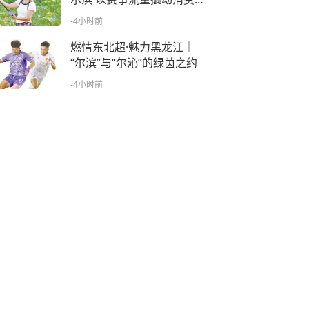
量
-4小时前
燃情东北超·魅力黑龙江｜
“尔滨”与“尔沁”的绿茵之约
-4小时前