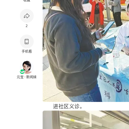
收藏
2
手机看
元宝 · 新闻妹
进社区义诊。