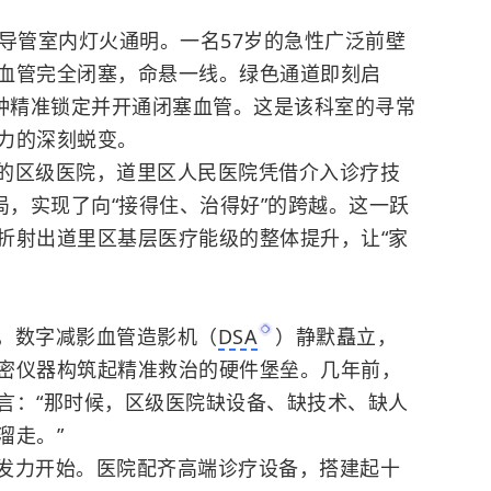
入导管室内灯火通明。一名57岁的急性广泛前壁
血管完全闭塞，命悬一线。绿色通道即刻启
分钟精准锁定并开通闭塞血管。这是该科室的寻常
力的深刻蜕变。
的区级医院，道里区人民医院凭借介入诊疗技
局，实现了向“接得住、治得好”的跨越。这一跃
折射出道里区基层医疗能级的整体提升，让“家
，数字减影血管造影机（
DSA
）静默矗立，
密仪器构筑起精准救治的硬件堡垒。几年前，
言：“那时候，区级医院缺设备、缺技术、缺人
溜走。”
发力开始。医院配齐高端诊疗设备，搭建起十