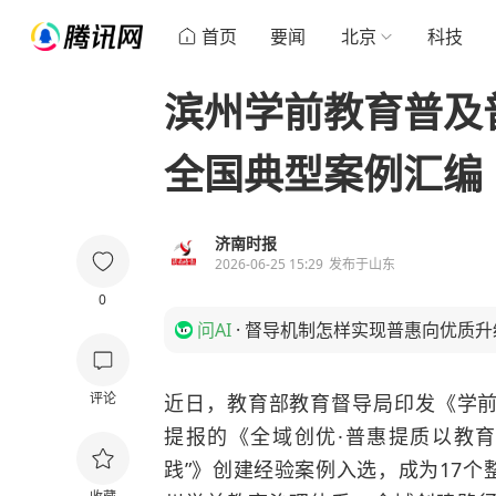
首页
要闻
北京
科技
滨州学前教育普及
全国典型案例汇编
济南时报
2026-06-25 15:29
发布于
山东
0
问AI
·
督导机制怎样实现普惠向优质升
评论
近日，教育部教育督导局印发《学
提报的《全域创优·普惠提质以教
践”》创建经验案例入选，成为17