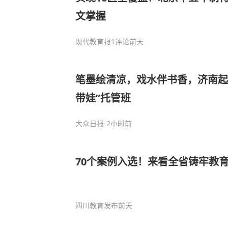
文掌握
现代教育报
1评论
前天
笔墨绘清凉，戏水伴书香，济南起
带娃”托管班
大众日报
-2小时前
70个案例入选！来看全省铸牢教
四川教育发布
前天