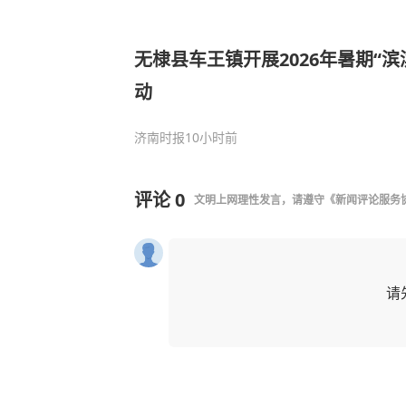
无棣县车王镇开展2026年暑期“
动
济南时报
10小时前
评论
0
文明上网理性发言，请遵守
《新闻评论服务
请