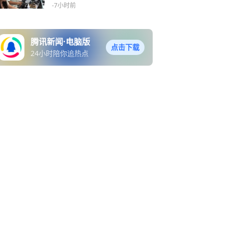
令营练出“实战派”
-7小时前
腾讯新闻·电脑版
点击下载
24小时陪你追热点