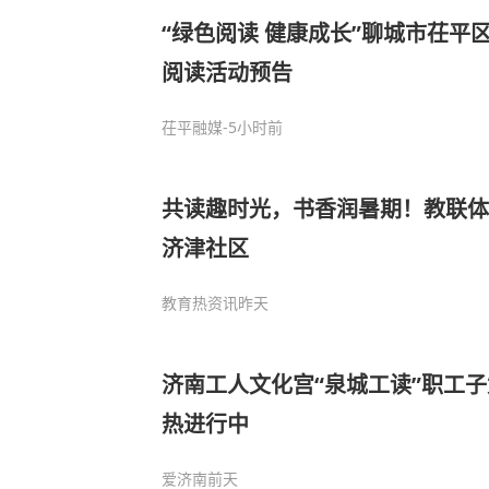
“绿色阅读 健康成长”聊城市茌平区
阅读活动预告
茌平融媒
-5小时前
共读趣时光，书香润暑期！教联体
济津社区
教育热资讯
昨天
济南工人文化宫“泉城工读”职工
热进行中
爱济南
前天