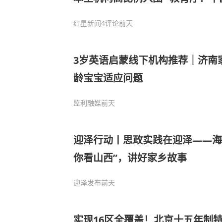
红星新闻
4评论
前天
3岁英语启蒙线下机构推荐｜济南
龄宝宝适应问题
监利融媒
前天
迎泽行动丨思政实践在迎泽——海
你看山西”，讲好家乡故事
迎泽发布
前天
实现16区全覆盖！北京十五年制