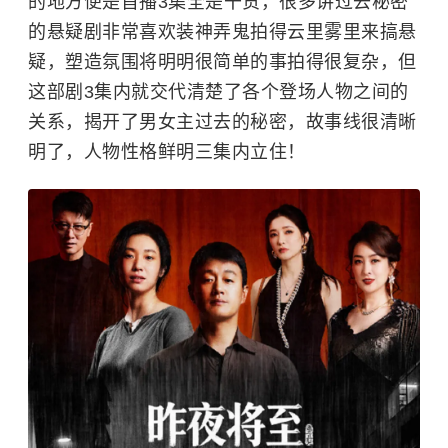
的地方便是首播3集全是干货，很多讲过去秘密
的悬疑剧非常喜欢装神弄鬼拍得云里雾里来搞悬
疑，塑造氛围将明明很简单的事拍得很复杂，但
这部剧3集内就交代清楚了各个登场人物之间的
关系，揭开了男女主过去的秘密，故事线很清晰
明了，人物性格鲜明三集内立住！