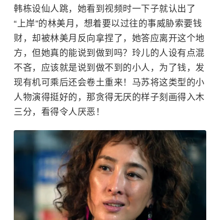
韩栋设仙人跳，她看到视频时一下子就认出了
“上岸”的林美月，想着要以过往的事威胁索要钱
财，却被林美月反向拿捏了，她答应离开这个地
方，但她真的能说到做到吗？玲儿的人设有点混
不吝，应该就是说到做不到的小人，为了钱，发
现有机可乘后还会卷土重来！马苏将这类型的小
人物演得挺好的，那贪得无厌的样子刻画得入木
三分，看得令人厌恶！