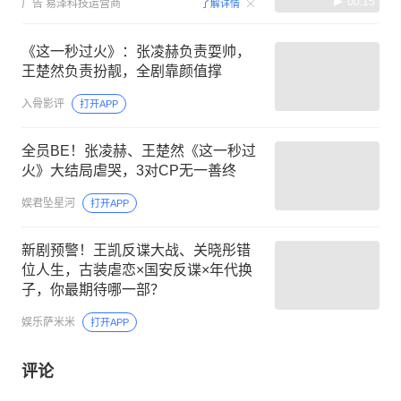
00:15
广告
易泽科技运营商
了解详情
《这一秒过火》：张凌赫负责耍帅，
王楚然负责扮靓，全剧靠颜值撑
入骨影评
打开APP
全员BE！张凌赫、王楚然《这一秒过
火》大结局虐哭，3对CP无一善终
娱君坠星河
打开APP
新剧预警！王凯反谍大战、关晓彤错
位人生，古装虐恋×国安反谍×年代换
子，你最期待哪一部？
娱乐萨米米
打开APP
评论