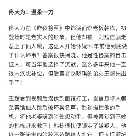
佟大为：温柔一刀
佟大为在《昨夜将至》中饰演面馆老板韩栋，初
登场时是老实人的形象，但他却被一则短信骗走
惹上了仙人跳，这让人开始怀疑20年前他到底做
了什么坏事？答案很快揭晓，他是性侵案的目击
证人，可当年他选择了沉默，这么多年来他一直
很内疚想补偿，但受害者赵晓琪的弟弟王超先出
手了！
王超看到视频后潜伏到面馆打工，发信息将人骗
至宾馆仙人跳后破坏其名声，监视操控他的手
机，将他老婆骗到暗处想动手，但被察觉到不妙
的韩栋赶来救下！韩栋很快便锁定了嫌疑人，他
以一张无害的脸猝不及防给人扎针，把人提溜按