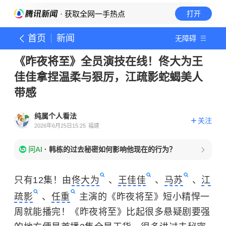
· 获取全网一手热点
打开
首页
新闻
无障碍
《昨夜将至》全员演技在线！佟大为王
佳佳拿捏温柔与狠厉，江疏影蛇蝎美人
带感
纯属个人看法
关注
2026年6月25日15:25
福建
问AI
·
韩栋的过去秘密如何影响他现在的行为？
只有12集！由
佟大为
、
王佳佳
、
马苏
、
江
疏影
、
任重
主演的《昨夜将至》短小精悍一
周就能播完！《昨夜将至》比起很多悬疑剧要强