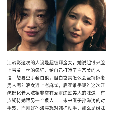
江疏影这次的人设是超级拜金女，她说起钱来脸
上带着一丝的疯狂，给自己打造了白富美的人
设，想要空手套白狼，但白富美怎么会坚持嫁老
男人呢？浪女遇上老麻雀，鹿死谁手呢？这次江
疏影化着大浓妆非常有爱财蛇蝎美人的味道，有
点期待她跟另一个狠人——未来继子孙海涛的对
手戏，而刚好孙海涛想对韩栋动手，那么是姐妹