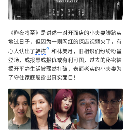
《昨夜将至》是讲述一对开面店的小夫妻脚踏实
地过日子，但因为一则网红的探店视频火了，有
心人认出了
韩栋
和林美月，旧相识们纷纷粉墨
登场，或报恩或报仇或有利可图，过去的秘密被
揭开平静生活被骤然打破，表面老实的小夫妻为
了守住家庭展露出真实面目！