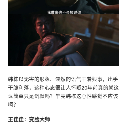
韩栋以无害的形象、淡然的语气干着狠事，出手
干脆利落，这种心态很让人怀疑20年前真的就这
么简单只是沉默吗？毕竟韩栋这心性感觉不应该
啊？
王佳佳：变脸大师