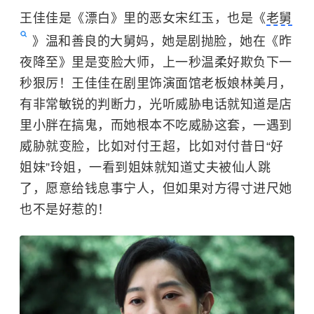
王佳佳是《漂白》里的恶女宋红玉，也是《
老舅
》温和善良的大舅妈，她是剧抛脸，她在《昨
夜降至》里是变脸大师，上一秒温柔好欺负下一
秒狠厉！王佳佳在剧里饰演面馆老板娘林美月，
有非常敏锐的判断力，光听威胁电话就知道是店
里小胖在搞鬼，而她根本不吃威胁这套，一遇到
威胁就变脸，比如对付王超，比如对付昔日“好
姐妹”玲姐，一看到姐妹就知道丈夫被仙人跳
了，愿意给钱息事宁人，但如果对方得寸进尺她
也不是好惹的！