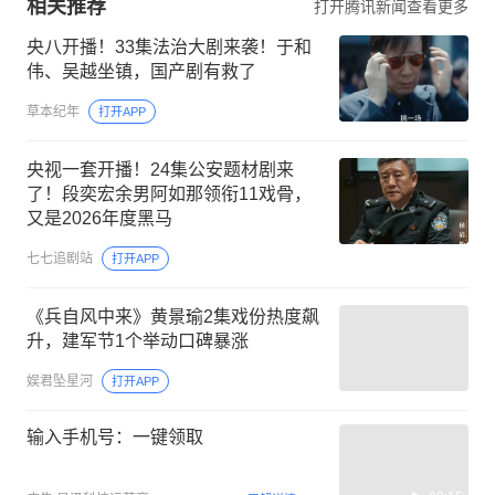
相关推荐
打开腾讯新闻查看更多
央八开播！33集法治大剧来袭！于和
伟、吴越坐镇，国产剧有救了
草本纪年
打开APP
央视一套开播！24集公安题材剧来
了！段奕宏余男阿如那领衔11戏骨，
又是2026年度黑马
七七追剧站
打开APP
《兵自风中来》黄景瑜2集戏份热度飙
升，建军节1个举动口碑暴涨
娱君坠星河
打开APP
输入手机号：一键领取