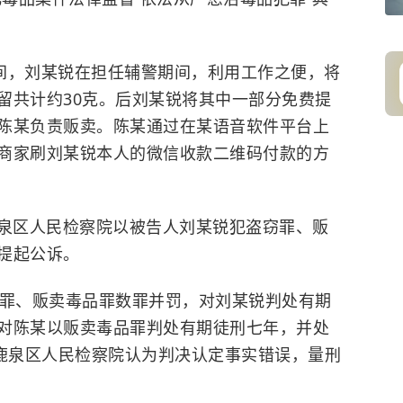
间，
刘某锐在担任辅警期间，利用工作之便，将
留共计约30克。后刘某锐将其中一部分免费提
陈某负责贩卖。
陈某通过在某语音软件平台上
商家刷刘某锐本人的微信收款二维码付款的方
市鹿泉区人民检察院以被告人刘某锐犯
盗窃罪
、贩
提起公诉。
窃罪、贩卖毒品罪数罪并罚，对刘某锐判处有期
对陈某以贩卖毒品罪判处有期徒刑七年，并处
，鹿泉区人民检察院认为判决认定事实错误，量刑