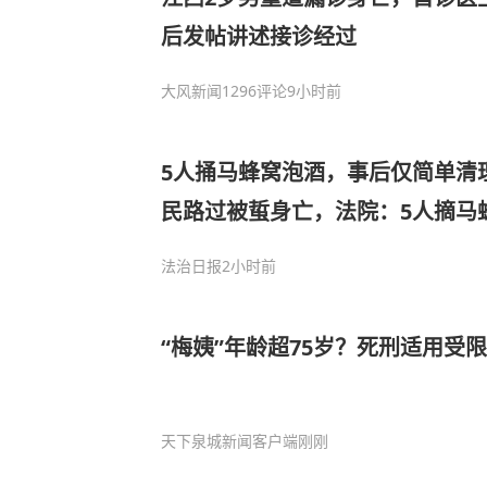
后发帖讲述接诊经过
大风新闻
1296评论
9小时前
5人捅马蜂窝泡酒，事后仅简单清
民路过被蜇身亡，法院：5人摘马
安全风险，承担30%赔偿责任｜
法治日报
2小时前
“梅姨”年龄超75岁？死刑适用受
天下泉城新闻客户端
刚刚