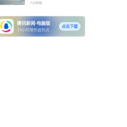
中开展工作
-7小时前
腾讯新闻·电脑版
点击下载
24小时陪你追热点