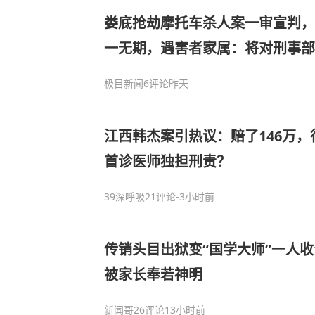
娄底抢劫摩托车杀人案一审宣判，
一无期，遇害者家属：将对刑事部
极目新闻
6评论
昨天
江西韩杰案引热议：赔了146万
首诊医师独担刑责？
39深呼吸
21评论
-3小时前
传销头目出狱变“国学大师”一人收
被家长奉若神明
新闻哥
26评论
13小时前