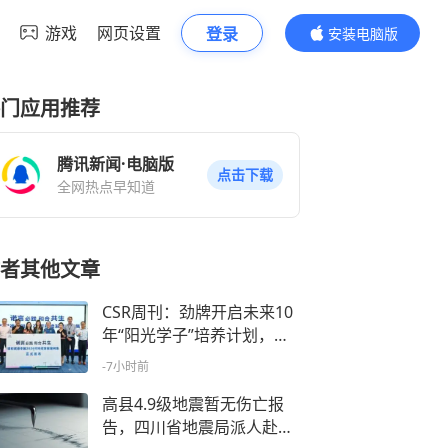
游戏
网页设置
登录
安装电脑版
内容更精彩
门应用推荐
腾讯新闻·电脑版
点击下载
全网热点早知道
者其他文章
CSR周刊：劲牌开启未来10
年“阳光学子”培养计划，诺
和诺德中国发布首份可持续
-7小时前
发展案例集
高县4.9级地震暂无伤亡报
告，四川省地震局派人赴震