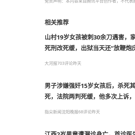
免责声明：本内容来自腾讯平台创作者，不代表
相关推荐
山村19岁女孩被刺30余刀遇害，
死刑改死缓，出狱当天还“放鞭炮
女儿坟前痛哭许久，后抱憾离世
大河报
703评论
昨天
男子涉嫌强奸15岁女孩后，杀死
死，法院两判死缓，他多次上诉，
20多年后按“疑罪从无”原则被宣
指尖新闻沈阳晚报
68评论
昨天
江西2岁男童遭漏诊身亡，首诊医