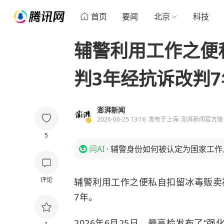
首页
要闻
北京
科技
辅警利用工作之便
判3年经抗诉改判7
澎湃新闻
2026-06-25 13:16
发布于
上海
澎湃新闻官方账
5
问AI
·
辅警身份如何被认定为国家工作
评论
辅警利用工作之便私自扣留冰毒贩卖
7年。
2026年6月25日，最高检发布了“