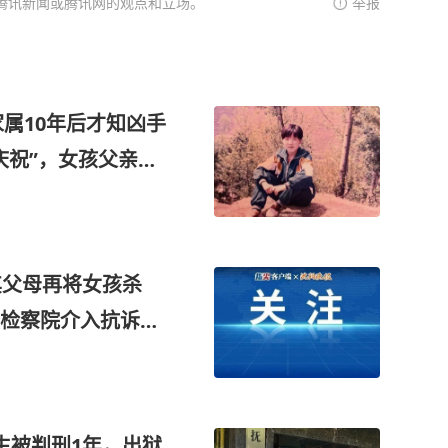
腾讯新闻或腾讯网的观点和立场。
举报
家属10年后才知凶手
庆祝”，女孩父亲在
其父母再将女孩杀
检察院介入抗诉，
告无罪
生被判刑1年，出狱