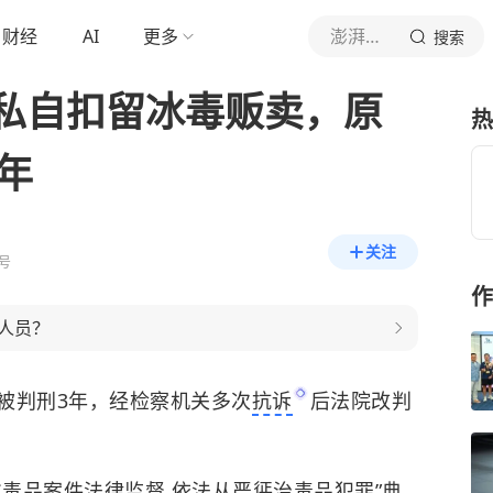
财经
AI
更多
澎湃新闻
搜索
私自扣留冰毒贩卖，原
热
年
关注
号
作
人员？
被判刑3年，经检察机关多次
抗诉
后法院改判
强化毒品案件法律监督 依法从严惩治毒品犯罪”典