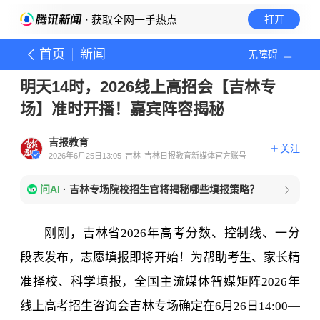
· 获取全网一手热点
打开
首页
新闻
无障碍
明天14时，2026线上高招会【吉林专
场】准时开播！嘉宾阵容揭秘
吉报教育
关注
2026年6月25日13:05
吉林
吉林日报教育新媒体官方账号
问AI
·
吉林专场院校招生官将揭秘哪些填报策略？
刚刚，吉林省2026年高考分数、控制线、一分
段表发布，志愿填报即将开始！为帮助考生、家长
精
准择校、科学填报，
全国主流媒体智媒矩阵
2026年
线上高考招生咨询会
吉林专场确定
在6月26日14:00—