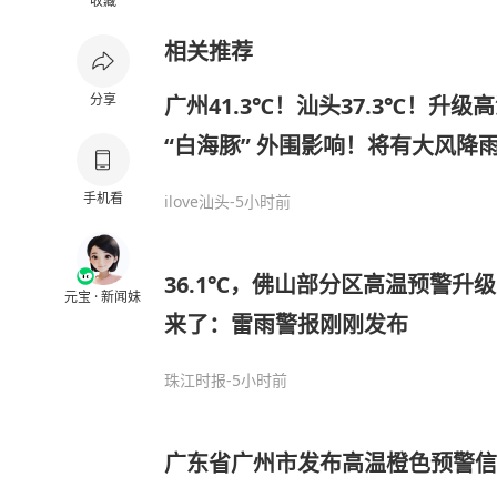
收藏
相关推荐
分享
广州41.3℃！汕头37.3℃！升
“白海豚” 外围影响！将有大风降
手机看
ilove汕头
-5小时前
36.1℃，佛山部分区高温预警升
元宝 · 新闻妹
来了：雷雨警报刚刚发布
珠江时报
-5小时前
广东省广州市发布高温橙色预警信