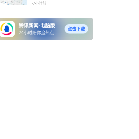
山洪灾害
-7小时前
腾讯新闻·电脑版
点击下载
24小时陪你追热点