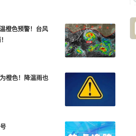
级高温橙色预警！台风
雨！
级为橙色！降温雨也
号