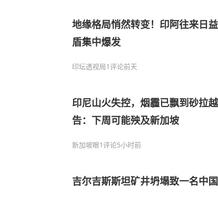
地缘格局悄然转变！印阿往来日益
盾集中爆发
印坛透视局
1评论
前天
印尼山火失控，烟霾已飘到砂拉
告：下周可能殃及新加坡
新加坡眼
1评论
5小时前
吉尔吉斯斯坦矿井坍塌致一名中国