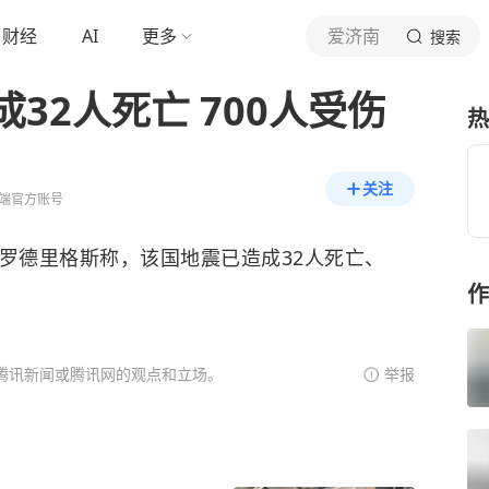
财经
AI
更多
爱济南
搜索
32人死亡 700人受伤
热
关注
端官方账号
德里格斯称，该国地震已造成32人死亡、
作
腾讯新闻或腾讯网的观点和立场。
举报