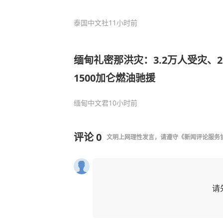
泰国中文社
11小时前
缅甸礼密那洪灾：3.2万人受灾、
1500加仑燃油驰援
缅甸中文君
10小时前
评论
0
文明上网理性发言，请遵守
《新闻评论服务
请