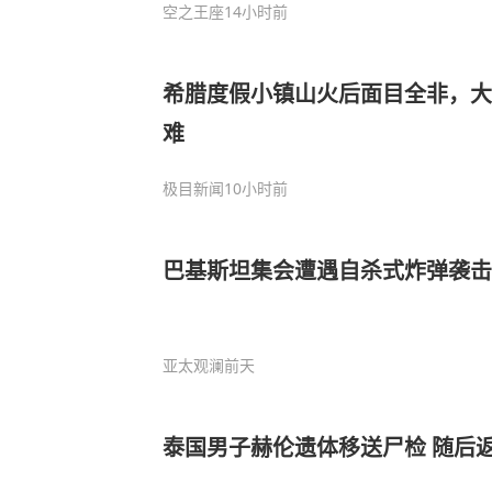
空之王座
14小时前
希腊度假小镇山火后面目全非，大
难
极目新闻
10小时前
巴基斯坦集会遭遇自杀式炸弹袭击
亚太观澜
前天
泰国男子赫伦遗体移送尸检 随后