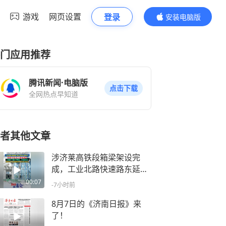
游戏
网页设置
登录
安装电脑版
内容更精彩
门应用推荐
腾讯新闻·电脑版
点击下载
全网热点早知道
者其他文章
涉济莱高铁段箱梁架设完
成，工业北路快速路东延主
体完工超90%
00:07
-7小时前
8月7日的《济南日报》来
了！