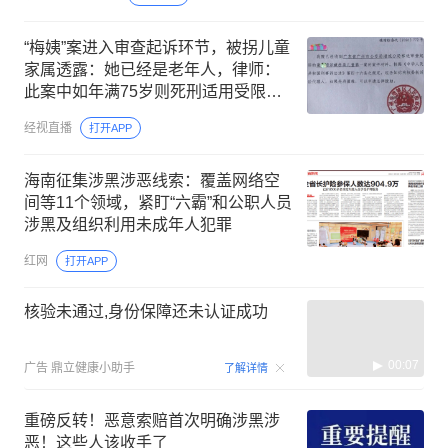
“梅姨”案进入审查起诉环节，被拐儿童
家属透露：她已经是老年人，律师：
此案中如年满75岁则死刑适用受限，
“特别残忍手段致人死亡”除外
经视直播
打开APP
海南征集涉黑涉恶线索：覆盖网络空
间等11个领域，紧盯“六霸”和公职人员
涉黑及组织利用未成年人犯罪
红网
打开APP
核验未通过,身份保障还未认证成功
00:07
广告
鼎立健康小助手
了解详情
重磅反转！恶意索赔首次明确涉黑涉
恶！这些人该收手了