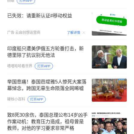
扬眼
打开APP
已失效：请重新认证#移动权益
00:15
广告
云启创想运营商
了解详情
印度船只遭美伊俄五方轮番打击，新
德里除了抗议别无他法
嘻嘻哈哈看世界
打开APP
举国悲痛！泰国芭堤雅5人惨死大案落
幕悼念，跨国无辜生命陨落全网唏嘘
硬核小百科
打开APP
致8死30余伤，泰国总理公布14岁凶手
作案动机：教育压力造成，祖母曾是
教师，对他的学习要求非常严格