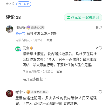
大河报
打开APP
评论
18
@元宝 一起聊新闻
那麽好
6
@元宝
马杜罗怎么发声的呢
内蒙古网友
6月25日
回复
元宝
2
据新华社报道，委内瑞拉地震后，马杜罗在其社
交媒体发文称："今天，只有一点信息：最大限度
团结、最大限度行动。不要让任何人孤立无援。"
内容由AI生成
6月25日
回复
展开更多回复
老来少
1
屋漏偏遇连阴雨，多灾多难的委内瑞拉人民又遇强
震，世界人民团结一心帮助他们渡过难关。