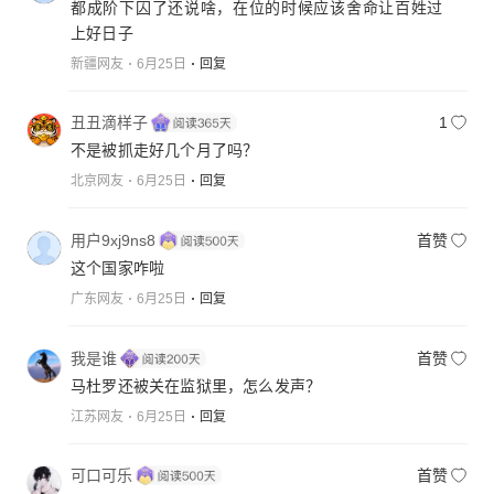
都成阶下囚了还说啥，在位的时候应该舍命让百姓过
上好日子
新疆网友
6月25日
回复
丑丑滴样子
1
不是被抓走好几个月了吗？
北京网友
6月25日
回复
用户9xj9ns8
首赞
这个国家咋啦
广东网友
6月25日
回复
我是谁
首赞
马杜罗还被关在监狱里，怎么发声？
江苏网友
6月25日
回复
可口可乐
首赞