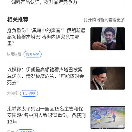
调料产品认证，提升品牌竞争力
相关推荐
打开腾讯新闻查看更多
身负重伤？“黑暗中的声音”？伊朗新最
高领袖穆杰塔巴·哈梅内伊究竟在哪
里？
喵走喵看
打开APP
以媒称：伊朗最高领袖穆杰塔巴被紧
急送医，情况极度危急，“可能随时会
死去”
大河报
打开APP
柬埔寨太子集团一园区15名主管和保
安围殴4名中国人致1死3重伤，各获刑
13年