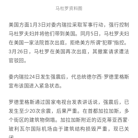
马杜罗资料图
美国方面1月3日对
委内瑞拉
采取军事行动，强行控制
马杜罗夫妇并将他们带到美国。同月5日，马杜罗夫妇
在美国一家法院首次出庭，拒绝美方所谓“犯罪”指控。
3月26日，马杜罗在美国再次出庭，其撤案请求遭法
官驳回。
委内瑞拉24日发生强震后，代总统德尔西·罗德里格斯
宣布该国进入紧急状态。
罗德里格斯通过国家电视台发表讲话说，强震后，已
发生至少20次余震，后果严重。在首都加拉加斯，多
个街区的建筑物倒塌。加拉加斯附近的迈克蒂亚西蒙·
玻利瓦尔国际机场由于建筑结构损毁严重，现已关
闭。