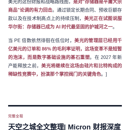
美光的这份财报和战略路线图，
是对“存储器是平庸大宗
商品”论调的有力回击
。通过锁定长期合同、预收巨额存
款以及在技术制高点上的持续压制，
美光正在试图说服
华尔街：存储器已成为 AI 时代最坚固的护城河之一
。
当 PE 倍数依然徘徊在低位时，
美光的管理层已经用千
亿美元的订单和 86% 的毛利率证明，这场变革不是短暂
的泡沫，而是数字基础设施的基石重塑
。在 2027 年新
产能释放之前，
美光将继续在这场由硅片和比特构成的
稀缺性竞赛中，扮演那个掌控阀门的关键角色
。]
完整全程
天空之城全文整理| Micron 财报深度