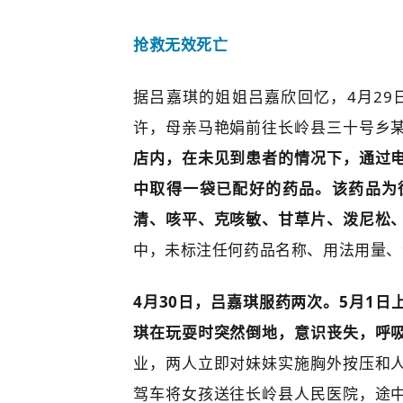
抢救无效死亡
据吕嘉琪的姐姐吕嘉欣回忆，4月29
许，母亲马艳娟前往长岭县三十号乡
店内，在未见到患者的情况下，通过
中取得一袋已配好的药品。该药品为
清、咳平、克咳敏、甘草片、泼尼松
中，未标注任何药品名称、用法用量、
4月30日，吕嘉琪服药两次。5月1日
琪在玩耍时突然倒地，意识丧失，呼
业，两人立即对妹妹实施胸外按压和
驾车将女孩送往长岭县人民医院，途