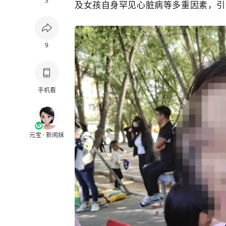
3
及女孩自身罕见心脏病等多重因素，引
9
手机看
元宝 · 新闻妹