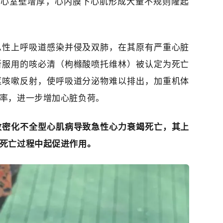
，左心室壁增厚，心内膜下心肌形成大量不规则隆起
急性上呼吸道感染并侵及双肺，在其原有严重心脏
所服用的咳必清（枸橼酸喷托维林）被认定为死亡
枢咳嗽反射，使呼吸道分泌物难以排出，加重机体
率，进一步增加心脏负荷。
致密化不全型心肌病导致急性心力衰竭死亡，其上
死亡过程中起促进作用。