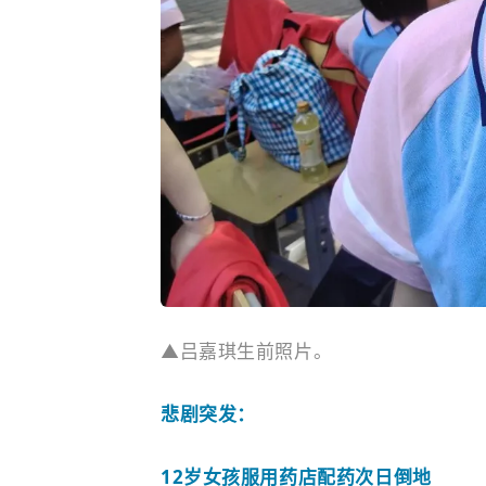
▲吕嘉琪生前照片。
悲剧突发：
12岁女孩服用药店配药次日倒地