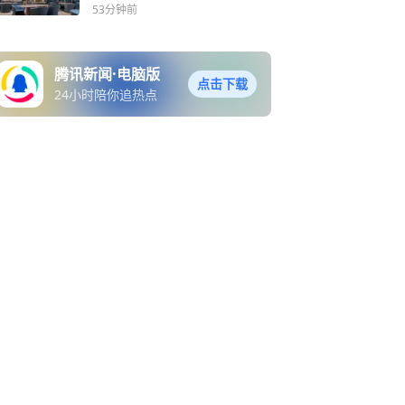
店AI回复“翻车”，涉事门店
53分钟前
致歉：员工操作失误，已修
正并培训
腾讯新闻·电脑版
点击下载
24小时陪你追热点