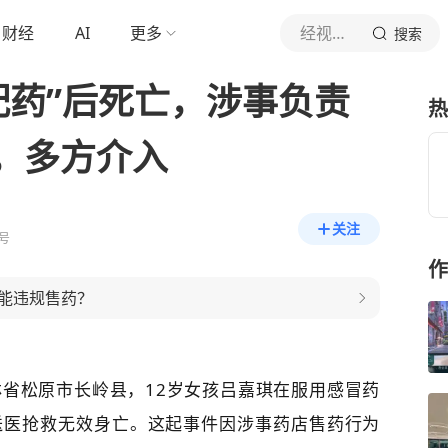
财经
AI
更多
经视直播
搜索
配药”后死亡，涉事负责
热
，多方介入
关注
号
作
能违规售药？
，吉林省松原市长岭县，12岁女孩吕嘉琪在服用感冒药
送医抢救无效身亡。这起事件因涉事药店售药行为