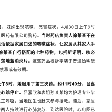
日，妹妹出现咳嗽、感冒症状。4月30日上午9时
某医药有限公司购药。
当时药店负责人徐某某不在
电话依据家属口述的咳嗽症状，让家属从其家人手
徐某某自行搭配的七种药物，包括新诺明、咳必
、蒲地蓝消炎片。
这些药品被拆零装于普通透明袋
禁忌或有效期。
上午8时，她服用了第三次药。约11时40分，吕嘉
吸心跳停止。
吕嘉欣和表姐孙某某均为护理专业毕
人工呼吸，当地医生也赶来参与抢救。随后，家属
中两人持续进行心肺复苏。到达医院时，心电图已