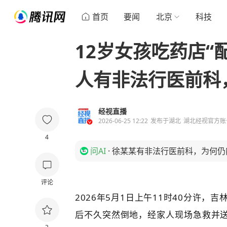
首页
要闻
北京
科技
12岁女孩吃药店“
人有非法行医前科
经视直播
2026-06-25 12:22
发布于
湖北
湖北经视官方账
4
问AI
·
徐某某有非法行医前科，为何仍
评论
2026年5月1日上午11时40分许
后不久突然倒地，经家人现场急救并