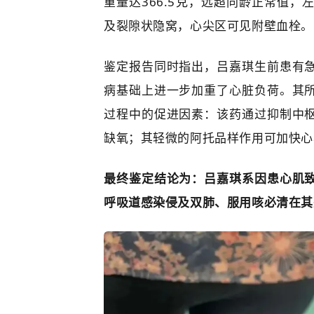
重量达366.5克，远超同龄正常值
及裂隙状隐窝，心尖区可见附壁血栓。
鉴定报告同时指出，吕嘉琪生前患有
病基础上进一步加重了心脏负荷。其
过程中的促进因素：该药通过抑制中
缺氧；其轻微的阿托品样作用可加快心
最终鉴定结论为：吕嘉琪系因患心肌
呼吸道感染侵及双肺、服用咳必清在其