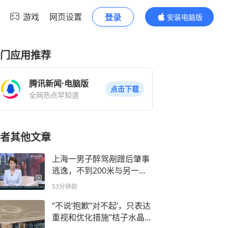
游戏
网页设置
登录
安装电脑版
内容更精彩
门应用推荐
腾讯新闻·电脑版
点击下载
全网热点早知道
者其他文章
上海一男子醉驾剐蹭后肇事
逃逸，不到200米与另一车
辆剧烈碰撞，交警就在事故
53分钟前
现场，男子涉危险驾驶罪和
肇事逃逸被刑拘
“不说‘抱歉’‘对不起’，只表达
重视和优化措施”桔子水晶酒