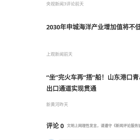
央视新闻
3评论
前天
2030年申城海洋产业增加值将不低
上观新闻
前天
“坐”完火车再“搭”船！山东港口
出口通道实现贯通
新黄河
昨天
评论
0
文明上网理性发言，请遵守
《新闻评论服务