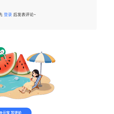
先
登录
后发表评论~
@元宝 写评论