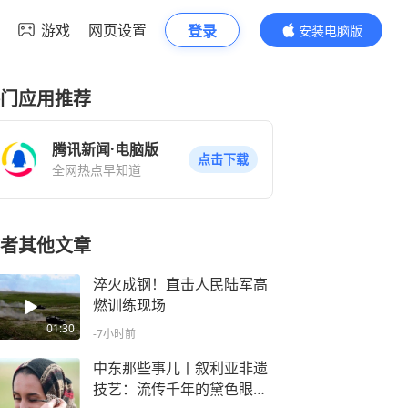
游戏
网页设置
登录
安装电脑版
内容更精彩
门应用推荐
腾讯新闻·电脑版
点击下载
全网热点早知道
者其他文章
淬火成钢！直击人民陆军高
燃训练现场
01:30
-7小时前
中东那些事儿丨叙利亚非遗
技艺：流传千年的黛色眼影