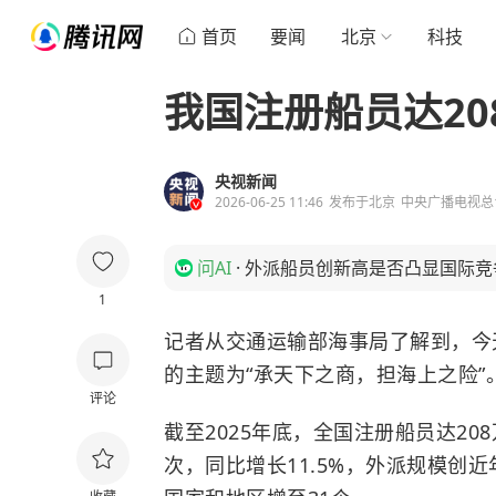
首页
要闻
北京
科技
我国注册船员达20
央视新闻
2026-06-25 11:46
发布于
北京
中央广播电视总
问AI
·
外派船员创新高是否凸显国际竞
1
记者从交通运输部海事局了解到，今
的主题为“承天下之商，担海上之险”
评论
截至2025年底，全国注册船员达208
次，同比增长11.5%，外派规模创