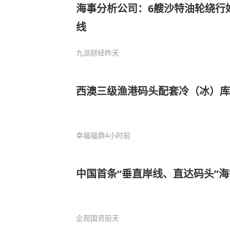
海事分析公司：6艘沙特油轮绕行
线
九派财经
昨天
西澳三级渔港码头配套冷（冰）库
幸福福鼎
4小时前
中国首条“垂直岸线、直达码头”
企观国资
前天