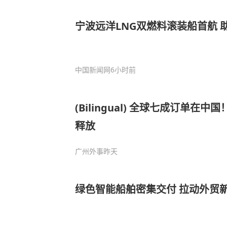
宁波远洋LNG双燃料滚装船首航 
中国新闻网
6小时前
(Bilingual) 全球七成订单在
释放
广州外事
昨天
绿色智能船舶密集交付 拉动外贸