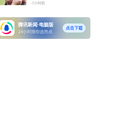
研磨记
-7小时前
腾讯新闻·电脑版
点击下载
24小时陪你追热点