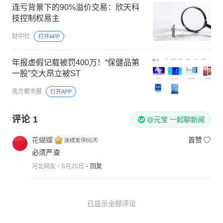
连亏背景下的90%溢价交易：欣天科
技控制权易主
财中社
打开APP
年报虚假记载被罚400万！“保健品第
一股”交大昂立被ST
南方都市报
打开APP
评论
1
@元宝 一起聊新闻
花蝴蝶
首赞
必须严查
河北网友
6月25日
回复
已显示全部评论