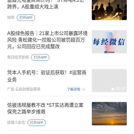
蓝盾光电复牌倒计时！*ST帅电4.1亿
跨界，A股重组大戏上演
财闻
打开APP
A股绿色报告｜21家上市公司暴露环境
风险 青松建化一控股公司被罚超百万
元，公司回应已完成整改
每日经济新闻
打开APP
凭本人手机号：验证后获取！#运营商
业务
00:15
广告
云启创想运营商
了解详情
信披违规屡教不改 *ST实达再遭立案
保壳之路举步维艰
经理人杂志
打开APP