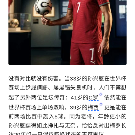
没有对比就没有伤害。当33岁的孙兴慜在世界杯
赛场上步履蹒跚、屡屡错失良机时，人们不禁想
起了另外两位足坛传奇：41岁的
C罗
依然能在
世界杯赛场上单场双响，39岁的
梅西
更是能在
前两场比赛中轰入5球。同为老将，年龄更小的
孙兴慜踢得如此挣扎与无奈，恰恰反衬出梅罗长
达20年如一日保持巅峰状态的不可思议。