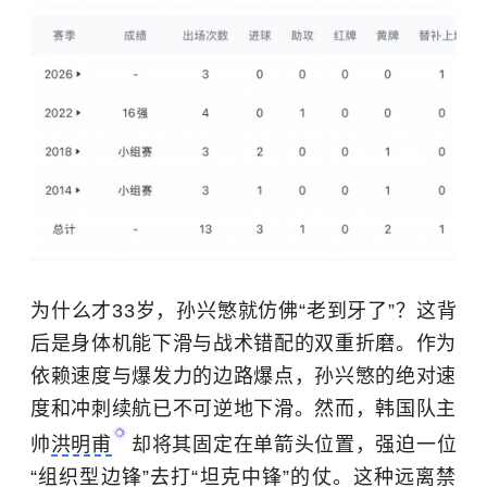
为什么才33岁，孙兴慜就仿佛“老到牙了”？这背
后是身体机能下滑与战术错配的双重折磨。作为
依赖速度与爆发力的边路爆点，孙兴慜的绝对速
度和冲刺续航已不可逆地下滑。然而，韩国队主
帅
洪明甫
却将其固定在单箭头位置，强迫一位
“组织型边锋”去打“坦克中锋”的仗。这种远离禁