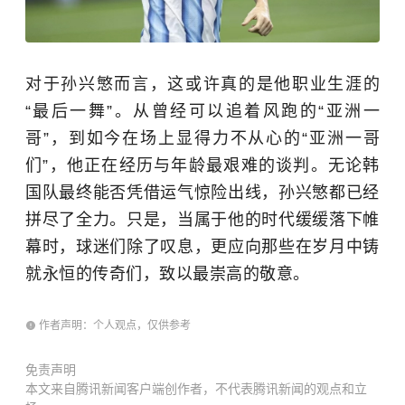
对于孙兴慜而言，这或许真的是他职业生涯的
“最后一舞”。从曾经可以追着风跑的“亚洲一
哥”，到如今在场上显得力不从心的“亚洲一哥
们”，他正在经历与年龄最艰难的谈判。无论韩
国队最终能否凭借运气惊险出线，孙兴慜都已经
拼尽了全力。只是，当属于他的时代缓缓落下帷
幕时，球迷们除了叹息，更应向那些在岁月中铸
就永恒的传奇们，致以最崇高的敬意。
作者声明：个人观点，仅供参考
免责声明
本文来自腾讯新闻客户端创作者，不代表腾讯新闻的观点和立