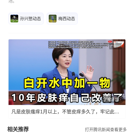
场。
孙兴慜动态
梅西动态
广告
了解详情
凡是皮肤瘙痒1月以上，不管皮痒多久了，牢记此法，快！准！狠！
相关推荐
打开腾讯新闻查看更多