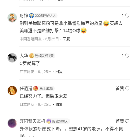
財神
1
剛到美職聯羅粉可是拿小孫當懟梅西的救星
英超去
美職還不是降維打擊？14埸O球
中国香港网友
6月25日
回复
大华
1
C罗就算了
广东网友
6月25日
回复
任逍遥
首赞
已经努力了。但后卫太差
日本网友
6月25日
回复
襄阳紫天玄机
首赞
身体状态断崖式下降，，想想41岁的老罗，不得不佩
服，，，