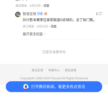
湖北网友
6月25日
回复
智道足球
1
作者
孙兴慜本赛季在美职联是0进球的，没了射门靴。
浙江网友
6月25日
回复
展开更多回复
已显示全部评论
意见反馈
举报中心
隐私政策
Copyright© 1998-
2026
Tencent.All Rights Reserved
打开
腾讯新闻，看更多热点资讯