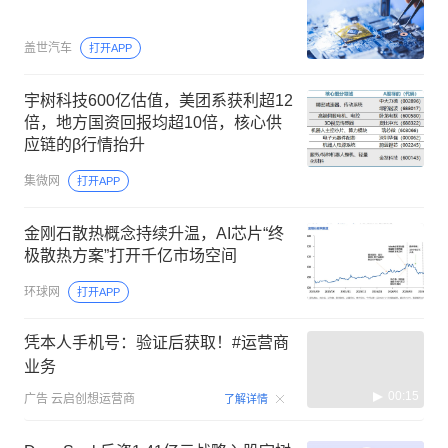
盖世汽车
打开APP
宇树科技600亿估值，美团系获利超12
倍，地方国资回报均超10倍，核心供
应链的β行情抬升
集微网
打开APP
金刚石散热概念持续升温，AI芯片“终
极散热方案”打开千亿市场空间
环球网
打开APP
凭本人手机号：验证后获取！#运营商
业务
00:15
广告
云启创想运营商
了解详情