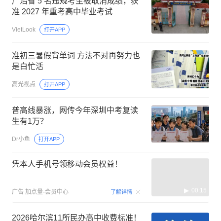
广治省 5 名违规考生被取消成绩，获
准 2027 年重考高中毕业考试
VietLook
打开APP
准初三暑假背单词 方法不对再努力也
是白忙活
高光视点
打开APP
普高线暴涨，网传今年深圳中考复读
生有1万？
Dr小鱼
打开APP
凭本人手机号领移动会员权益！
00:15
广告
加点量-会员中心
了解详情
2026哈尔滨11所民办高中收费标准！